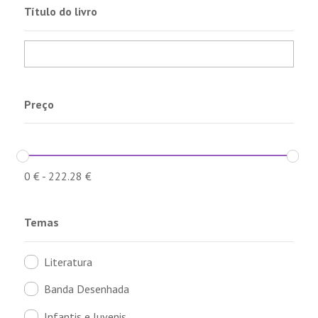
Título do livro
Preço
0
€
-
222.28
€
Temas
Literatura
Banda Desenhada
Infantis e Juvenis