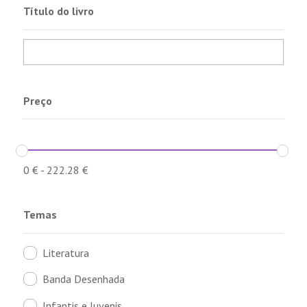
Título do livro
Preço
0
€
-
222.28
€
Temas
Literatura
Banda Desenhada
Infantis e Juvenis