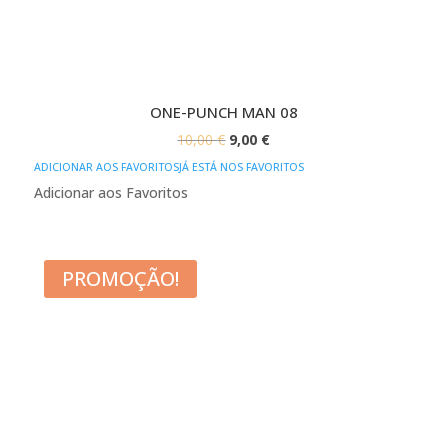
ONE-PUNCH MAN 08
O
O
10,00
€
9,00
€
PREÇO
PREÇO
ADICIONAR AOS FAVORITOS
JÁ ESTÁ NOS FAVORITOS
ORIGINAL
ATUAL
Adicionar aos Favoritos
ERA:
É:
10,00 €.
9,00 €.
PROMOÇÃO!