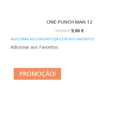
ONE-PUNCH MAN 12
O
O
10,00
€
9,00
€
PREÇO
PREÇO
ADICIONAR AOS FAVORITOS
JÁ ESTÁ NOS FAVORITOS
ORIGINAL
ATUAL
Adicionar aos Favoritos
ERA:
É:
10,00 €.
9,00 €.
PROMOÇÃO!