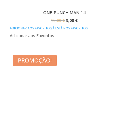
ONE-PUNCH MAN 14
O
O
10,00
€
9,00
€
PREÇO
PREÇO
ADICIONAR AOS FAVORITOS
JÁ ESTÁ NOS FAVORITOS
ORIGINAL
ATUAL
Adicionar aos Favoritos
ERA:
É:
10,00 €.
9,00 €.
PROMOÇÃO!