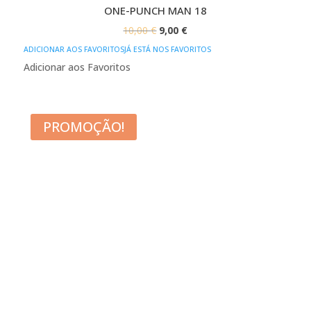
ONE-PUNCH MAN 18
O
O
10,00
€
9,00
€
PREÇO
PREÇO
ADICIONAR AOS FAVORITOS
JÁ ESTÁ NOS FAVORITOS
ORIGINAL
ATUAL
Adicionar aos Favoritos
ERA:
É:
10,00 €.
9,00 €.
PROMOÇÃO!