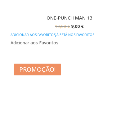
ONE-PUNCH MAN 13
O
O
10,00
€
9,00
€
PREÇO
PREÇO
ADICIONAR AOS FAVORITOS
JÁ ESTÁ NOS FAVORITOS
ORIGINAL
ATUAL
Adicionar aos Favoritos
ERA:
É:
10,00 €.
9,00 €.
PROMOÇÃO!