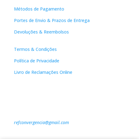
Métodos de Pagamento
Portes de Envio & Prazos de Entrega
Devoluções & Reembolsos
Links Úteis
Termos & Condições
Política de Privacidade
Livro de Reclamações Online
Contactos
DNL Convergência
Rua Principal nº39-41, RC Direito, Loja 2
Vergas
3840-555 Sto André de Vagos
refconvergencia@gmail.com