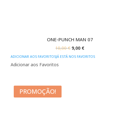
ONE-PUNCH MAN 07
O
O
10,00
€
9,00
€
PREÇO
PREÇO
ADICIONAR AOS FAVORITOS
JÁ ESTÁ NOS FAVORITOS
ORIGINAL
ATUAL
Adicionar aos Favoritos
ERA:
É:
10,00 €.
9,00 €.
PROMOÇÃO!