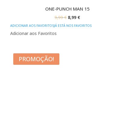
ONE-PUNCH MAN 15
O
O
9,99
€
8,99
€
PREÇO
PREÇO
ADICIONAR AOS FAVORITOS
JÁ ESTÁ NOS FAVORITOS
ORIGINAL
ATUAL
Adicionar aos Favoritos
ERA:
É:
9,99 €.
8,99 €.
PROMOÇÃO!