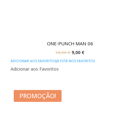
ONE-PUNCH MAN 06
O
O
10,00
€
9,00
€
PREÇO
PREÇO
ADICIONAR AOS FAVORITOS
JÁ ESTÁ NOS FAVORITOS
ORIGINAL
ATUAL
Adicionar aos Favoritos
ERA:
É:
10,00 €.
9,00 €.
PROMOÇÃO!