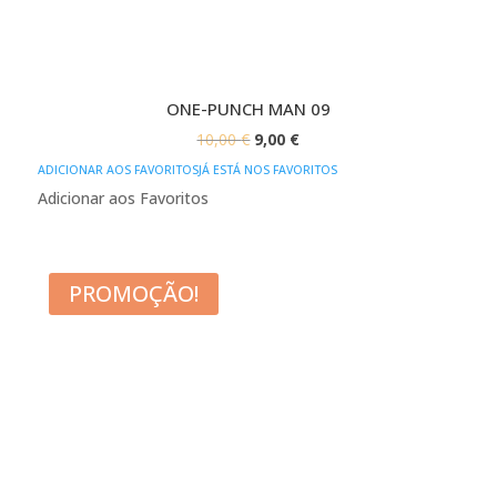
ONE-PUNCH MAN 09
O
O
10,00
€
9,00
€
PREÇO
PREÇO
ADICIONAR AOS FAVORITOS
JÁ ESTÁ NOS FAVORITOS
ORIGINAL
ATUAL
Adicionar aos Favoritos
ERA:
É:
10,00 €.
9,00 €.
PROMOÇÃO!