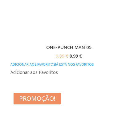
ONE-PUNCH MAN 05
O
O
9,99
€
8,99
€
PREÇO
PREÇO
ADICIONAR AOS FAVORITOS
JÁ ESTÁ NOS FAVORITOS
ORIGINAL
ATUAL
Adicionar aos Favoritos
ERA:
É:
9,99 €.
8,99 €.
PROMOÇÃO!