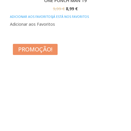
ONE PUNCH MAN 19
O
O
9,99
€
8,99
€
PREÇO
PREÇO
ADICIONAR AOS FAVORITOS
JÁ ESTÁ NOS FAVORITOS
ORIGINAL
ATUAL
Adicionar aos Favoritos
ERA:
É:
9,99 €.
8,99 €.
PROMOÇÃO!