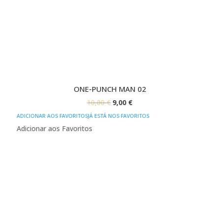
ONE-PUNCH MAN 02
O
O
10,00
€
9,00
€
PREÇO
PREÇO
ADICIONAR AOS FAVORITOS
JÁ ESTÁ NOS FAVORITOS
ORIGINAL
ATUAL
Adicionar aos Favoritos
ERA:
É:
10,00 €.
9,00 €.