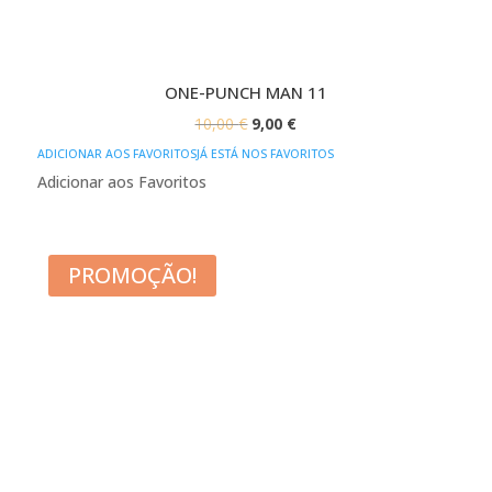
ONE-PUNCH MAN 11
O
O
10,00
€
9,00
€
PREÇO
PREÇO
ADICIONAR AOS FAVORITOS
JÁ ESTÁ NOS FAVORITOS
ORIGINAL
ATUAL
Adicionar aos Favoritos
ERA:
É:
10,00 €.
9,00 €.
PROMOÇÃO!