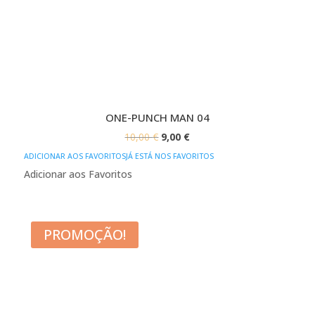
ONE-PUNCH MAN 04
O
O
10,00
€
9,00
€
PREÇO
PREÇO
ADICIONAR AOS FAVORITOS
JÁ ESTÁ NOS FAVORITOS
ORIGINAL
ATUAL
Adicionar aos Favoritos
ERA:
É:
10,00 €.
9,00 €.
PROMOÇÃO!