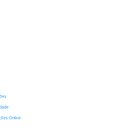
s
Contactos
ões
DNL Convergência
Rua Principal nº39-41, RC Direito,
idade
Loja 2
Vergas
ções Online
3840-555 Sto André de Vagos