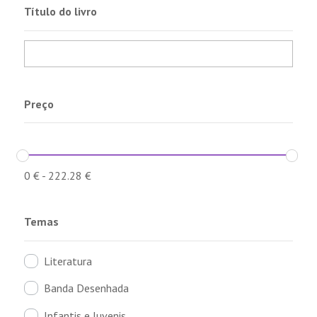
Título do livro
Preço
0
€
-
222.28
€
Temas
Literatura
Banda Desenhada
Infantis e Juvenis