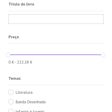
Título do livro
Preço
0
€
-
222.28
€
Temas
Literatura
Banda Desenhada
Infantis e Juvenis