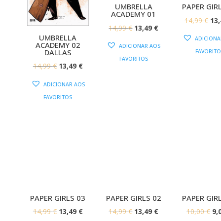
UMBRELLA
PAPER GIR
ACADEMY 01
O
14,99
€
13
O
O
14,99
€
13,49
€
PR
UMBRELLA
ADICIONA
PREÇO
PREÇO
ACADEMY 02
OR
ADICIONAR AOS
DALLAS
FAVORITO
ORIGINAL
ATUAL
ERA
FAVORITOS
O
O
ERA:
É:
14,99
€
13,49
€
14,
PREÇO
PREÇO
14,99 €.
13,49 €.
ADICIONAR AOS
ORIGINAL
ATUAL
FAVORITOS
ERA:
É:
14,99 €.
13,49 €.
PAPER GIRLS 03
PAPER GIRLS 02
PAPER GIR
O
O
O
O
O
14,99
€
13,49
€
14,99
€
13,49
€
10,00
€
9,