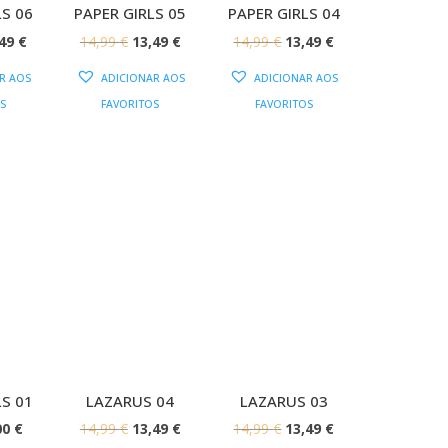
LS 06
PAPER GIRLS 05
PAPER GIRLS 04
O
O
O
O
O
,49
€
14,99
€
13,49
€
14,99
€
13,49
€
EÇO
PREÇO
PREÇO
PREÇO
PREÇO
PREÇO
R AOS
ADICIONAR AOS
ADICIONAR AOS
IGINAL
ATUAL
ORIGINAL
ATUAL
ORIGINAL
ATUAL
S
FAVORITOS
FAVORITOS
:
É:
ERA:
É:
ERA:
É:
99 €.
13,49 €.
14,99 €.
13,49 €.
14,99 €.
13,49 €.
LS 01
LAZARUS 04
LAZARUS 03
O
O
O
O
O
00
€
14,99
€
13,49
€
14,99
€
13,49
€