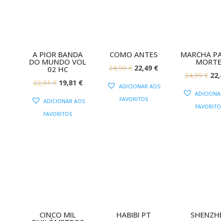
A PIOR BANDA
COMO ANTES
MARCHA PA
DO MUNDO VOL
MORTE
O
O
24,99
€
22,49
€
02 HC
O
24,99
€
22
PREÇO
PREÇO
O
O
22,01
€
19,81
€
ADICIONAR AOS
PR
ORIGINAL
ATUAL
ADICIONA
PREÇO
PREÇO
FAVORITOS
OR
ADICIONAR AOS
ERA:
É:
FAVORITO
ORIGINAL
ATUAL
ERA
FAVORITOS
24,99 €.
22,49 €.
ERA:
É:
24,
22,01 €.
19,81 €.
CINCO MIL
HABIBI PT
SHENZH