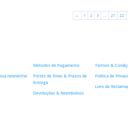
10,00 €.
9,00 €.
10,00 €.
9,00 €.
10
←
1
2
3
…
21
22
Apoio ao Cliente
Links Útei
Métodos de Pagamento
Termos & Condiç
ssa newsletter
Portes de Envio & Prazos de
Política de Privac
Entrega
Livro de Reclama
Devoluções & Reembolsos