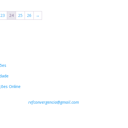
,00 €.
9,00 €.
10,00 €.
9,00 €.
10,00 €.
9,00 €.
23
24
25
26
→
s
Contactos
ões
DNL Convergência
Rua Principal nº39-41, RC Direito,
idade
Loja 2
Vergas
ções Online
3840-555 Sto André de Vagos
refconvergencia@gmail.com