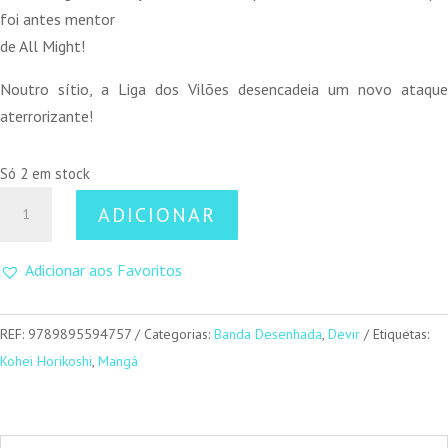
foi antes mentor
de All Might!
Noutro sítio, a Liga dos Vilões desencadeia um novo ataque
aterrorizante!
Só 2 em stock
Quantidade
ADICIONAR
de
My
Adicionar aos Favoritos
Hero
Academia
06
REF:
9789895594757
Categorias:
Banda Desenhada
,
Devir
Etiquetas:
Kohei Horikoshi
,
Mangá