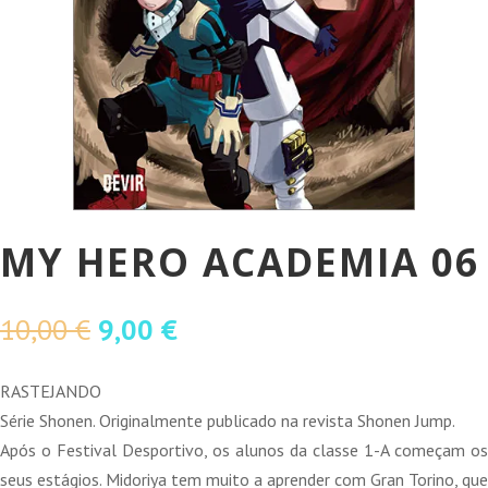
MY HERO ACADEMIA 06
O
O
10,00
€
9,00
€
preço
preço
original
atual
RASTEJANDO
era:
é:
Série Shonen. Originalmente publicado na revista Shonen Jump.
10,00 €.
9,00 €.
Após o Festival Desportivo, os alunos da classe 1-A começam os
seus estágios. Midoriya tem muito a aprender com Gran Torino, que