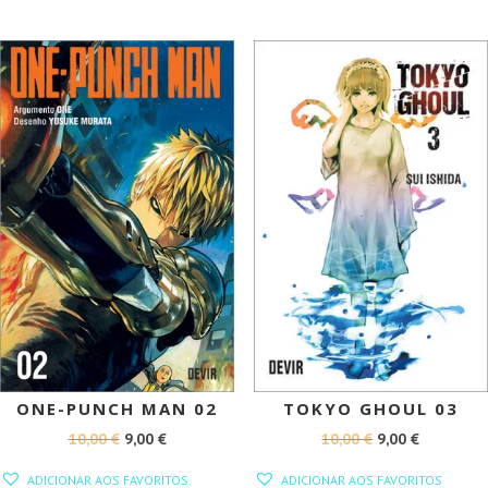
ERA:
É:
10,00 €.
9,00 €.
9,99 €.
8,99 €.
PROMOÇÃO!
PROMOÇÃO!
ONE-PUNCH MAN 02
TOKYO GHOUL 03
O
O
O
O
10,00
€
9,00
€
10,00
€
9,00
€
PREÇO
PREÇO
PREÇO
PREÇO
ADICIONAR AOS FAVORITOS
ADICIONAR AOS FAVORITOS