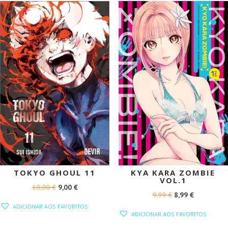
PROMOÇÃO!
PROMOÇÃO!
TOKYO GHOUL 11
KYA KARA ZOMBIE
VOL.1
O
O
10,00
€
9,00
€
O
O
9,99
€
8,99
€
PREÇO
PREÇO
ADICIONAR AOS FAVORITOS
PREÇO
PREÇO
ORIGINAL
ATUAL
ADICIONAR AOS FAVORITOS
ORIGINAL
ATUAL
ERA:
É: