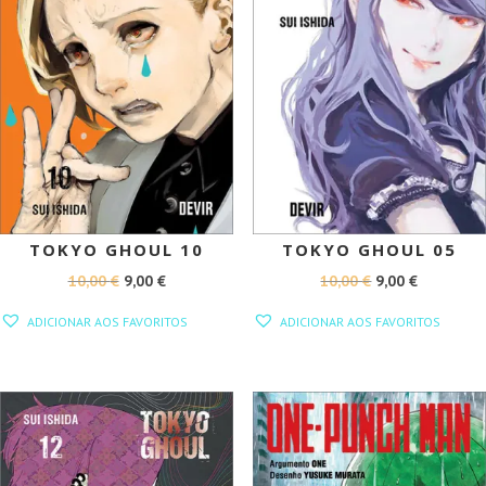
TOKYO GHOUL 10
TOKYO GHOUL 05
O
O
O
O
10,00
€
9,00
€
10,00
€
9,00
€
PREÇO
PREÇO
PREÇO
PREÇO
ADICIONAR AOS FAVORITOS
ADICIONAR AOS FAVORITOS
ORIGINAL
ATUAL
ORIGINAL
ATUAL
ERA:
É:
ERA:
É:
10,00 €.
9,00 €.
10,00 €.
9,00 €.
PROMOÇÃO!
PROMOÇÃO!