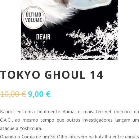
TOKYO GHOUL 14
O
O
10,00
€
9,00
€
preço
preço
original
atual
Kaneki enfrenta finalmente Arima, o mais terrível membro da
era:
é:
C.A.G., ao mesmo tempo que outros investigadores lançam um
10,00 €.
9,00 €.
ataque a Yoshimura.
Quando o Coruja de um Só Olho intervém na batalha entre ghouls