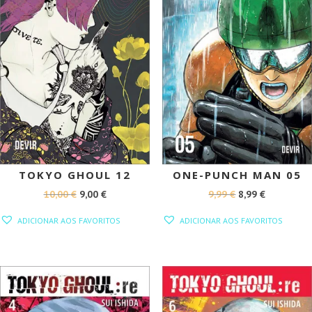
TOKYO GHOUL 12
ONE-PUNCH MAN 05
O
O
O
O
10,00
€
9,00
€
9,99
€
8,99
€
PREÇO
PREÇO
PREÇO
PREÇO
ADICIONAR AOS FAVORITOS
ADICIONAR AOS FAVORITOS
ORIGINAL
ATUAL
ORIGINAL
ATUAL
ERA:
É:
ERA:
É:
10,00 €.
9,00 €.
9,99 €.
8,99 €.
PROMOÇÃO!
PROMOÇÃO!