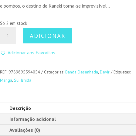
e pombos, o destino de Kaneki torna-se imprevisível…
Só 2 em stock
Quantidade
ADICIONAR
de
Tokyo
Adicionar aos Favoritos
Ghoul
14
REF:
9789895594054
Categorias:
Banda Desenhada
,
Devir
Etiquetas:
Mangá
,
Sui Ishida
Descrição
Informação adicional
Avaliações (0)