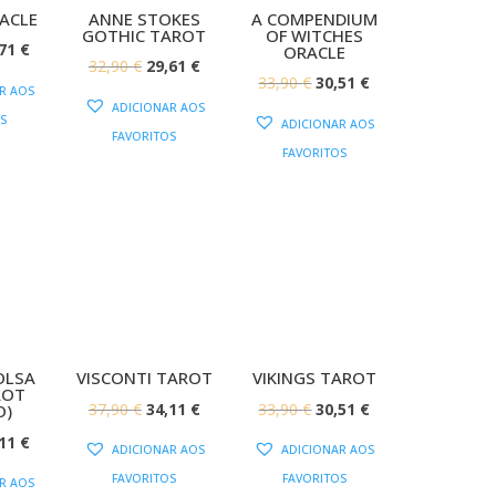
ACLE
ANNE STOKES
A COMPENDIUM
GOTHIC TAROT
OF WITCHES
O
,71
€
ORACLE
O
O
32,90
€
29,61
€
EÇO
PREÇO
O
O
33,90
€
30,51
€
R AOS
PREÇO
PREÇO
IGINAL
ATUAL
ADICIONAR AOS
PREÇO
PREÇO
S
ORIGINAL
ATUAL
ADICIONAR AOS
:
É:
FAVORITOS
ORIGINAL
ATUAL
ERA:
É:
FAVORITOS
90 €.
28,71 €.
ERA:
É:
32,90 €.
29,61 €.
33,90 €.
30,51 €.
OLSA
VISCONTI TAROT
VIKINGS TAROT
ROT
O
O
O
O
37,90
€
34,11
€
33,90
€
30,51
€
O)
PREÇO
PREÇO
PREÇO
PREÇO
O
,11
€
ADICIONAR AOS
ADICIONAR AOS
ORIGINAL
ATUAL
ORIGINAL
ATUAL
EÇO
PREÇO
FAVORITOS
FAVORITOS
R AOS
ERA:
É:
ERA:
É: