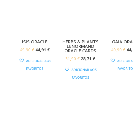
ISIS ORACLE
HERBS & PLANTS
GAIA ORA
LENORMAND
O
O
O
49,90
€
44,91
€
49,90
€
44
ORACLE CARDS
PREÇO
PREÇO
PR
O
O
31,90
€
28,71
€
ADICIONAR AOS
ADICIONA
ORIGINAL
ATUAL
OR
PREÇO
PREÇO
FAVORITOS
FAVORITO
ADICIONAR AOS
ERA:
É:
ERA
ORIGINAL
ATUAL
FAVORITOS
49,90 €.
44,91 €.
49,
ERA:
É:
31,90 €.
28,71 €.