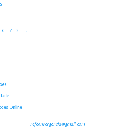
IGINAL
ATUAL
S
37,90 €.
34,11 €.
33,90 €.
30,51 €.
:
É:
90 €.
16,11 €.
6
7
8
→
s
Contactos
ões
DNL Convergência
Rua Principal nº39-41, RC Direito,
idade
Loja 2
Vergas
ções Online
3840-555 Sto André de Vagos
refconvergencia@gmail.com