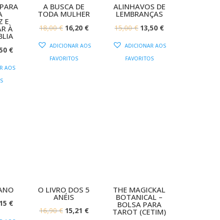
 PARA
A BUSCA DE
ALINHAVOS DE
A
TODA MULHER
LEMBRANÇAS
Z E
O
O
O
O
18,00
€
16,20
€
15,00
€
13,50
€
R À
BLIA
PREÇO
PREÇO
PREÇO
PREÇO
ADICIONAR AOS
ADICIONAR AOS
O
,50
€
ORIGINAL
ATUAL
ORIGINAL
ATUAL
FAVORITOS
FAVORITOS
EÇO
PREÇO
ERA:
É:
ERA:
É:
R AOS
IGINAL
ATUAL
18,00 €.
16,20 €.
15,00 €.
13,50 €.
S
:
É:
00 €.
13,50 €.
IANO
O LIVRO DOS 5
THE MAGICKAL
ANÉIS
BOTANICAL –
O
,15
€
BOLSA PARA
O
O
16,90
€
15,21
€
TAROT (CETIM)
EÇO
PREÇO