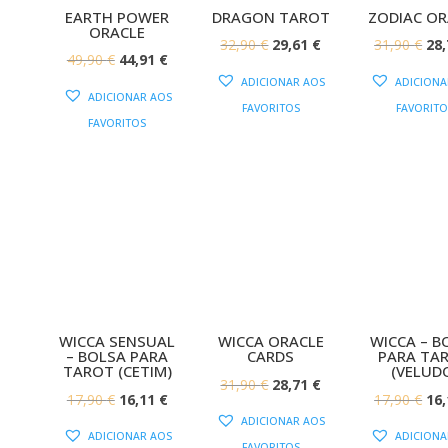
EARTH POWER
DRAGON TAROT
ZODIAC OR
ORACLE
O
O
O
32,90
€
29,61
€
31,90
€
28
O
O
49,90
€
44,91
€
PREÇO
PREÇO
PR
ADICIONAR AOS
ADICIONA
PREÇO
PREÇO
ORIGINAL
ATUAL
OR
ADICIONAR AOS
FAVORITOS
FAVORITO
ORIGINAL
ATUAL
ERA:
É:
ERA
FAVORITOS
ERA:
É:
32,90 €.
29,61 €.
31,
49,90 €.
44,91 €.
WICCA SENSUAL
WICCA ORACLE
WICCA – B
– BOLSA PARA
CARDS
PARA TA
TAROT (CETIM)
(VELUD
O
O
31,90
€
28,71
€
O
O
O
17,90
€
16,11
€
17,90
€
16
PREÇO
PREÇO
ADICIONAR AOS
PREÇO
PREÇO
PR
ORIGINAL
ATUAL
ADICIONAR AOS
ADICIONA
FAVORITOS