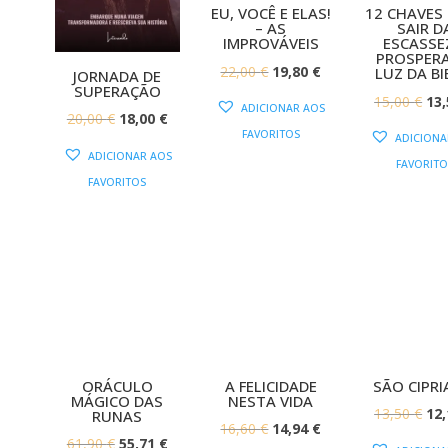
EU, VOCÊ E ELAS!
12 CHAVES
– AS
SAIR D
IMPROVÁVEIS
ESCASSE
PROSPERA
O
O
22,00
€
19,80
€
LUZ DA BI
JORNADA DE
SUPERAÇÃO
PREÇO
PREÇO
O
15,00
€
13
ADICIONAR AOS
O
O
20,00
€
18,00
€
ORIGINAL
ATUAL
PR
FAVORITOS
ADICIONA
PREÇO
PREÇO
ERA:
É:
OR
ADICIONAR AOS
FAVORITO
ORIGINAL
ATUAL
22,00 €.
19,80 €.
ERA
FAVORITOS
ERA:
É:
15,
20,00 €.
18,00 €.
ORÁCULO
A FELICIDADE
SÃO CIPR
MÁGICO DAS
NESTA VIDA
O
13,50
€
12
RUNAS
O
O
16,60
€
14,94
€
PR
O
O
61,90
€
55,71
€