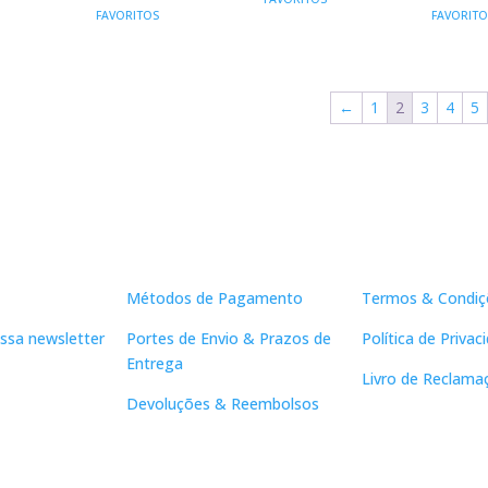
ORIGINAL
ATUAL
OR
ERA:
É:
FAVORITOS
FAVORITO
ERA:
É:
ERA
31,90 €.
28,71 €.
17,90 €.
16,11 €.
17,
←
1
2
3
4
5
Apoio ao Cliente
Links Útei
Métodos de Pagamento
Termos & Condiç
ssa newsletter
Portes de Envio & Prazos de
Política de Privac
Entrega
Livro de Reclama
Devoluções & Reembolsos