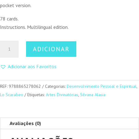
pocket version.
78 cards.
Instructions. Multilingual edition.
Quantidade
ADICIONAR
de
Egyptian
Adicionar aos Favoritos
Tarot
(Mini)
REF:
9788865278062
Categorias:
Desenvolvimento Pessoal e Espiritual
,
Lo Scarabeo
Etiquetas:
Artes Divinatórias
,
Silvana Alasia
Avaliações (0)