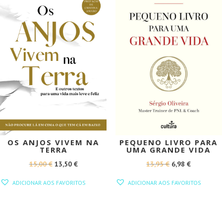
OS ANJOS VIVEM NA
PEQUENO LIVRO PARA
TERRA
UMA GRANDE VIDA
O
O
O
O
15,00
€
13,50
€
13,95
€
6,98
€
PREÇO
PREÇO
PREÇO
PREÇO
ADICIONAR AOS FAVORITOS
ADICIONAR AOS FAVORITOS
ORIGINAL
ATUAL
ORIGINAL
ATUAL
ERA:
É:
ERA:
É:
15,00 €.
13,50 €.
13,95 €.
6,98 €.