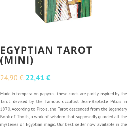
EGYPTIAN TAROT
(MINI)
O
O
24,90
€
22,41
€
preço
preço
original
atual
Made in tempera on papyrus, these cards are partly inspired by the
era:
é:
Tarot devised by the famous occultist Jean-Baptiste Pitois in
24,90 €.
22,41 €.
1870. According to Pitois, the Tarot descended from the legendary
Book of Thoth, a work of wisdom that supposedly guarded all the
mysteries of Egyptian magic. Our best seller now available in the