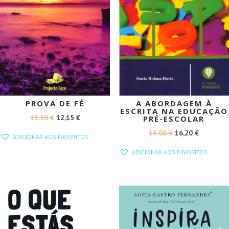
PROVA DE FÉ
A ABORDAGEM À
ESCRITA NA EDUCAÇÃO
O
O
13,50
€
12,15
€
PRÉ-ESCOLAR
PREÇO
PREÇO
O
O
18,00
€
16,20
€
ADICIONAR AOS FAVORITOS
ORIGINAL
ATUAL
PREÇO
PREÇO
ADICIONAR AOS FAVORITOS
ERA:
É:
ORIGINAL
ATUAL
13,50 €.
12,15 €.
ERA:
É:
18,00 €.
16,20 €.
PROMOÇÃO!
PROMOÇÃO!