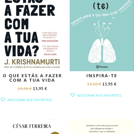
O QUE ESTÁS A FAZER
INSPIRA-TE
COM A TUA VIDA
O
O
15,50
€
13,95
€
O
O
15,50
€
13,95
€
PREÇO
PREÇO
ADICIONAR AOS FAVORITOS
PREÇO
PREÇO
ORIGINAL
ATUAL
ADICIONAR AOS FAVORITOS
ORIGINAL
ATUAL
ERA:
É:
ERA:
É:
15,50 €.
13,95 €.
15,50 €.
13,95 €.
PROMOÇÃO!
PROMOÇÃO!