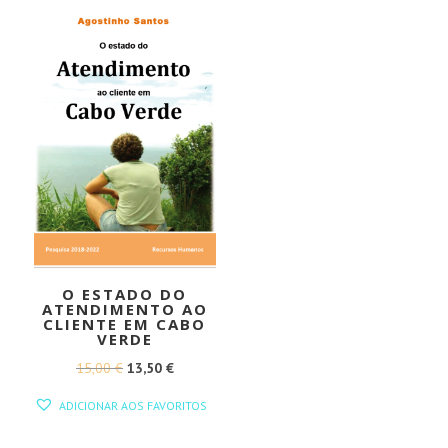
15,00 €.
13,50 €.
O ESTADO DO
ATENDIMENTO AO
CLIENTE EM CABO
VERDE
O
O
15,00
€
13,50
€
PREÇO
PREÇO
ADICIONAR AOS FAVORITOS
ORIGINAL
ATUAL
ERA:
É: