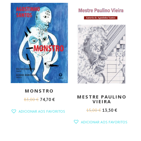
MONSTRO
MESTRE PAULINO
O
O
83,00
€
74,70
€
VIEIRA
PREÇO
PREÇO
O
O
15,00
€
13,50
€
ADICIONAR AOS FAVORITOS
ORIGINAL
ATUAL
PREÇO
PREÇO
ADICIONAR AOS FAVORITOS
ERA:
É:
ORIGINAL
ATUAL
83,00 €.
74,70 €.
ERA:
É: