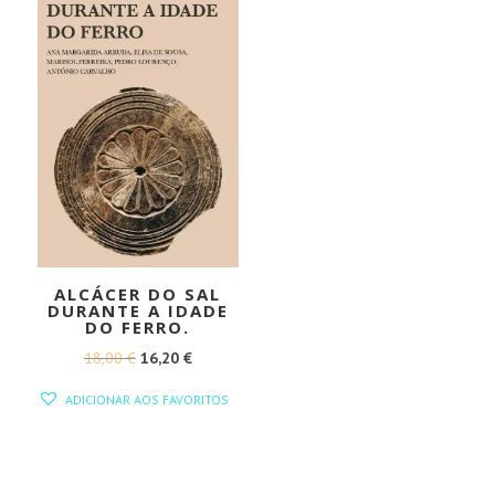
ALCÁCER DO SAL
DURANTE A IDADE
DO FERRO.
O
O
18,00
€
16,20
€
PREÇO
PREÇO
ADICIONAR AOS FAVORITOS
ORIGINAL
ATUAL
ERA:
É:
18,00 €.
16,20 €.