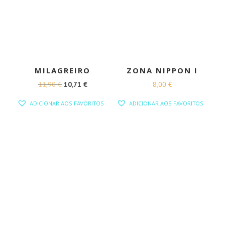
MILAGREIRO
ZONA NIPPON I
O
O
11,90
€
10,71
€
8,00
€
PREÇO
PREÇO
ADICIONAR AOS FAVORITOS
ADICIONAR AOS FAVORITOS
ORIGINAL
ATUAL
ERA:
É:
11,90 €.
10,71 €.