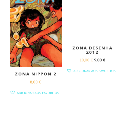
ZONA DESENHA
2012
O
O
10,00
€
9,00
€
PREÇO
PREÇO
ADICIONAR AOS FAVORITOS
ZONA NIPPON 2
ORIGINAL
ATUAL
8,00
€
ERA:
É:
10,00 €.
9,00 €.
ADICIONAR AOS FAVORITOS