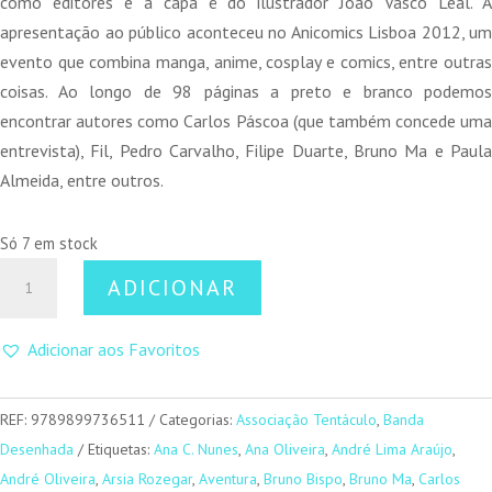
como editores e a capa é do ilustrador João Vasco Leal. A
apresentação ao público aconteceu no Anicomics Lisboa 2012, um
evento que combina manga, anime, cosplay e comics, entre outras
coisas. Ao longo de 98 páginas a preto e branco podemos
encontrar autores como Carlos Páscoa (que também concede uma
entrevista), Fil, Pedro Carvalho, Filipe Duarte, Bruno Ma e Paula
Almeida, entre outros.
Só 7 em stock
Quantidade
ADICIONAR
de
Zona
Adicionar aos Favoritos
Nippon
I
REF:
9789899736511
Categorias:
Associação Tentáculo
,
Banda
Desenhada
Etiquetas:
Ana C. Nunes
,
Ana Oliveira
,
André Lima Araújo
,
André Oliveira
,
Arsia Rozegar
,
Aventura
,
Bruno Bispo
,
Bruno Ma
,
Carlos