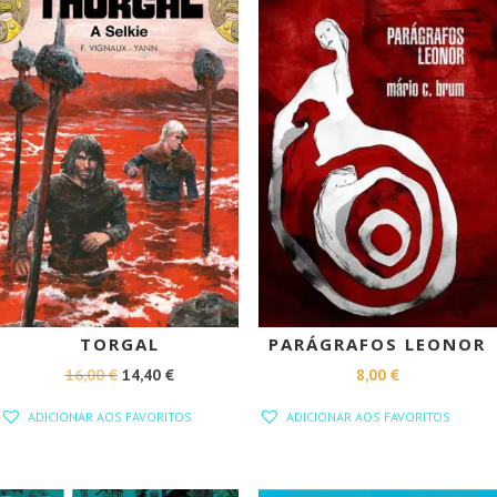
PROMOÇÃO!
TORGAL
PARÁGRAFOS LEONOR
O
O
16,00
€
14,40
€
8,00
€
PREÇO
PREÇO
ADICIONAR AOS FAVORITOS
ADICIONAR AOS FAVORITOS
ORIGINAL
ATUAL
ERA:
É:
16,00 €.
14,40 €.