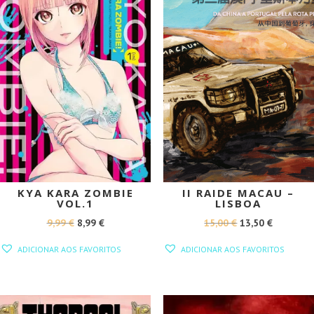
KYA KARA ZOMBIE
II RAIDE MACAU –
VOL.1
LISBOA
O
O
O
O
9,99
€
8,99
€
15,00
€
13,50
€
PREÇO
PREÇO
PREÇO
PREÇO
ADICIONAR AOS FAVORITOS
ADICIONAR AOS FAVORITOS
ORIGINAL
ATUAL
ORIGINAL
ATUAL
ERA:
É:
ERA:
É:
9,99 €.
8,99 €.
15,00 €.
13,50 €.