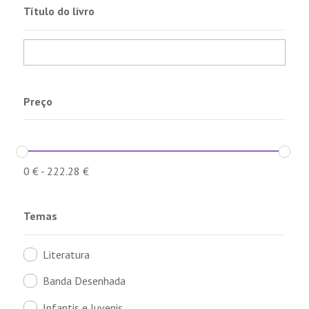
Título do livro
Preço
0
€
-
222.28
€
Temas
Literatura
Banda Desenhada
Infantis e Juvenis