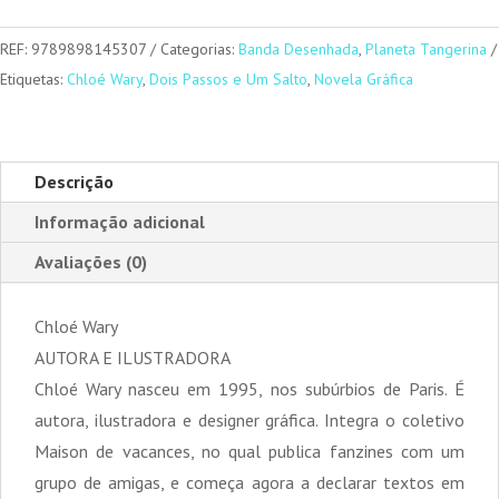
das
rosas
REF:
9789898145307
Categorias:
Banda Desenhada
,
Planeta Tangerina
Etiquetas:
Chloé Wary
,
Dois Passos e Um Salto
,
Novela Gráfica
Descrição
Informação adicional
Avaliações (0)
Chloé Wary
AUTORA E ILUSTRADORA
Chloé Wary nasceu em 1995, nos subúrbios de Paris. É
autora, ilustradora e designer gráfica. Integra o coletivo
Maison de vacances, no qual publica fanzines com um
grupo de amigas, e começa agora a declarar textos em