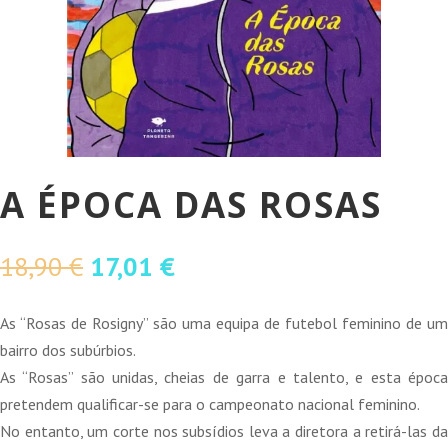
A ÉPOCA DAS ROSAS
O
O
18,90
€
17,01
€
preço
preço
original
atual
As “Rosas de Rosigny” são uma equipa de futebol feminino de um
era:
é:
bairro dos subúrbios.
18,90 €.
17,01 €.
As “Rosas” são unidas, cheias de garra e talento, e esta época
pretendem qualificar-se para o campeonato nacional feminino.
No entanto, um corte nos subsídios leva a diretora a retirá-las da