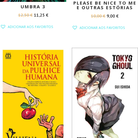
PLEASE BE NICE TO ME
UMBRA 3
E OUTRAS ESTÓRIAS
O
O
12,50
€
11,25
€
O
O
10,00
€
9,00
€
PREÇO
PREÇO
PREÇO
PREÇO
ADICIONAR AOS FAVORITOS
ADICIONAR AOS FAVORITOS
ORIGINAL
ATUAL
ORIGINAL
ATUAL
ERA:
É:
ERA:
É:
12,50 €.
11,25 €.
10,00 €.
9,00 €.
PROMOÇÃO!
PROMOÇÃO!