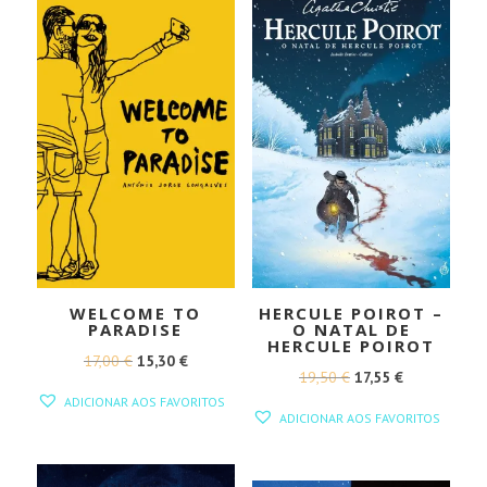
WELCOME TO
HERCULE POIROT –
PARADISE
O NATAL DE
HERCULE POIROT
O
O
17,00
€
15,30
€
O
O
19,50
€
17,55
€
PREÇO
PREÇO
ADICIONAR AOS FAVORITOS
PREÇO
PREÇO
ORIGINAL
ATUAL
ADICIONAR AOS FAVORITOS
ORIGINAL
ATUAL
ERA:
É:
ERA:
É:
17,00 €.
15,30 €.