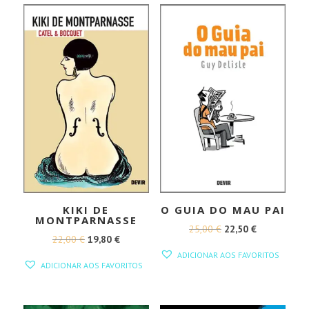
KIKI DE
O GUIA DO MAU PAI
MONTPARNASSE
O
O
25,00
€
22,50
€
O
O
22,00
€
19,80
€
PREÇO
PREÇO
ADICIONAR AOS FAVORITOS
PREÇO
PREÇO
ORIGINAL
ATUAL
ADICIONAR AOS FAVORITOS
ORIGINAL
ATUAL
ERA:
É:
ERA:
É:
25,00 €.
22,50 €.