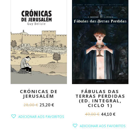
31,95 €.
28,76 €.
CRÓNICAS DE
FÁBULAS DAS
JERUSALÉM
TERRAS PERDIDAS
(ED. INTEGRAL,
O
O
28,00
€
25,20
€
CICLO 1)
PREÇO
PREÇO
O
O
49,00
€
44,10
€
ADICIONAR AOS FAVORITOS
ORIGINAL
ATUAL
PREÇO
PREÇO
ADICIONAR AOS FAVORITOS
ERA:
É:
ORIGINAL
ATUAL
28,00 €.
25,20 €.
ERA:
É: