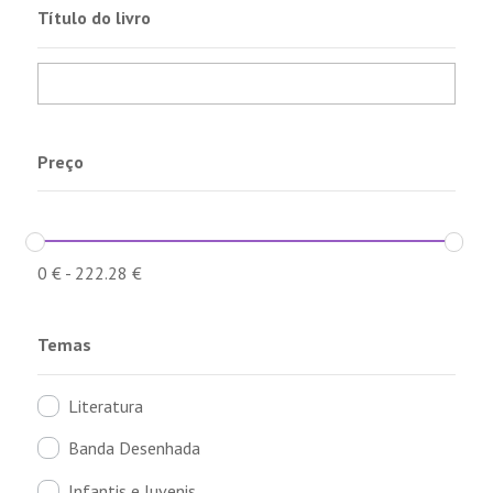
Título do livro
Preço
0
€
-
222.28
€
Temas
Literatura
Banda Desenhada
Infantis e Juvenis