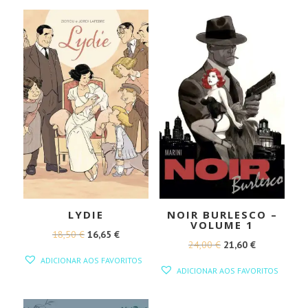
49,00 €.
44,10 €.
LYDIE
NOIR BURLESCO –
VOLUME 1
O
O
18,50
€
16,65
€
O
O
24,00
€
21,60
€
PREÇO
PREÇO
ADICIONAR AOS FAVORITOS
PREÇO
PREÇO
ORIGINAL
ATUAL
ADICIONAR AOS FAVORITOS
ORIGINAL
ATUAL
ERA:
É:
ERA:
É:
18,50 €.
16,65 €.