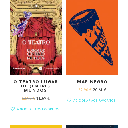
O TEATRO LUGAR
MAR NEGRO
DE (ENTRE)
O
O
22,90
€
20,61
€
MUNDOS
PREÇO
PREÇO
O
O
12,99
€
11,69
€
ADICIONAR AOS FAVORITOS
ORIGINAL
ATUAL
PREÇO
PREÇO
ADICIONAR AOS FAVORITOS
ERA:
É:
ORIGINAL
ATUAL
22,90 €.
20,61 €.
ERA:
É:
12,99 €.
11,69 €.