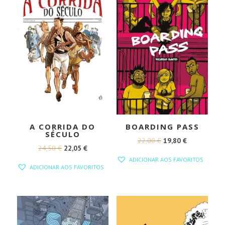
A CORRIDA DO
BOARDING PASS
SÉCULO
O
O
22,00
€
19,80
€
O
O
24,50
€
22,05
€
PREÇO
PREÇO
ADICIONAR AOS FAVORITOS
PREÇO
PREÇO
ORIGINAL
ATUAL
ADICIONAR AOS FAVORITOS
ORIGINAL
ATUAL
ERA:
É:
ERA:
É:
22,00 €.
19,80 €.
24,50 €.
22,05 €.