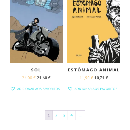
SOL
ESTÔMAGO ANIMAL
O
O
O
O
24,00
€
21,60
€
11,90
€
10,71
€
PREÇO
PREÇO
PREÇO
PREÇO
ADICIONAR AOS FAVORITOS
ADICIONAR AOS FAVORITOS
ORIGINAL
ATUAL
ORIGINAL
ATUAL
ERA:
É:
ERA:
É:
24,00 €.
21,60 €.
11,90 €.
10,71 €.
1
2
3
4
→