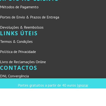
Métodos de Pagamento
Portes de Envio & Prazos de Entrega
Devoluções & Reembolsos
LINKS ÚTEIS
Termos & Condições
Política de Privacidade
Livro de Reclamações Online
CONTACTOS
DNL Convergência
Rua Principal nº39-41, RC Direito, Loja 2
Portes gratuitos a partir de 40 euros
Ignorar
Vergas
3840-555 Sto André de Vagos
refconvergencia@gmail.com