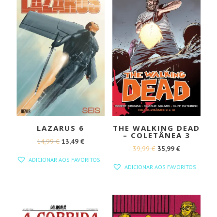
LAZARUS 6
THE WALKING DEAD
– COLETÂNEA 3
O
O
14,99
€
13,49
€
O
O
39,99
€
35,99
€
PREÇO
PREÇO
ADICIONAR AOS FAVORITOS
PREÇO
PREÇO
ORIGINAL
ATUAL
ADICIONAR AOS FAVORITOS
ORIGINAL
ATUAL
ERA:
É:
ERA:
É:
14,99 €.
13,49 €.
39,99 €.
35,99 €.