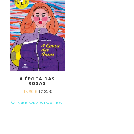
A ÉPOCA DAS
ROSAS
O
O
18,90
€
17,01
€
PREÇO
PREÇO
ADICIONAR AOS FAVORITOS
ORIGINAL
ATUAL
ERA:
É:
18,90 €.
17,01 €.