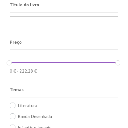
Título do livro
Preço
0
€
-
222.28
€
Temas
Literatura
Banda Desenhada
Infantis e Juvenis