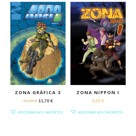
ZONA GRÁFICA 3
ZONA NIPPON I
O
O
13,00
€
11,70
€
8,00
€
PREÇO
PREÇO
ADICIONAR AOS FAVORITOS
ADICIONAR AOS FAVORITOS
ORIGINAL
ATUAL
ERA:
É:
13,00 €.
11,70 €.