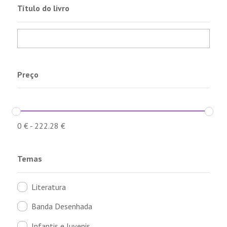
Título do livro
Preço
0
€
-
222.28
€
Temas
Literatura
Banda Desenhada
Infantis e Juvenis