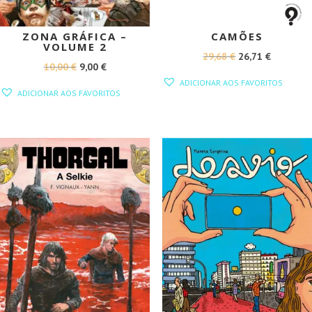
ZONA GRÁFICA –
CAMÕES
VOLUME 2
O
O
29,68
€
26,71
€
O
O
10,00
€
9,00
€
PREÇO
PREÇO
ADICIONAR AOS FAVORITOS
PREÇO
PREÇO
ORIGINAL
ATUAL
ADICIONAR AOS FAVORITOS
ORIGINAL
ATUAL
ERA:
É:
ERA:
É:
29,68 €.
26,71 €.
10,00 €.
9,00 €.
PROMOÇÃO!
PROMOÇÃO!