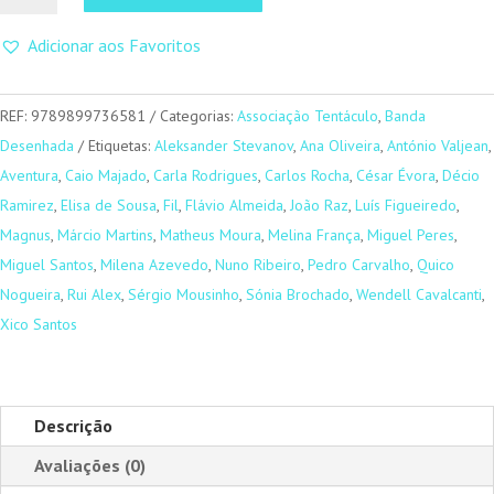
Zona
Adicionar aos Favoritos
Gráfica
3
REF:
9789899736581
Categorias:
Associação Tentáculo
,
Banda
Desenhada
Etiquetas:
Aleksander Stevanov
,
Ana Oliveira
,
António Valjean
,
Aventura
,
Caio Majado
,
Carla Rodrigues
,
Carlos Rocha
,
César Évora
,
Décio
Ramirez
,
Elisa de Sousa
,
Fil
,
Flávio Almeida
,
João Raz
,
Luís Figueiredo
,
Magnus
,
Márcio Martins
,
Matheus Moura
,
Melina França
,
Miguel Peres
,
Miguel Santos
,
Milena Azevedo
,
Nuno Ribeiro
,
Pedro Carvalho
,
Quico
Nogueira
,
Rui Alex
,
Sérgio Mousinho
,
Sónia Brochado
,
Wendell Cavalcanti
,
Xico Santos
Descrição
Avaliações (0)