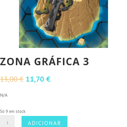
ZONA GRÁFICA 3
O
O
13,00
€
11,70
€
preço
preço
original
atual
N/A
era:
é:
13,00 €.
11,70 €.
Só 9 em stock
Quantidade
ADICIONAR
de