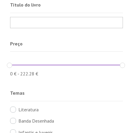
Título do livro
Preço
0
€
-
222.28
€
Temas
Literatura
Banda Desenhada
Infantis e Juvenis