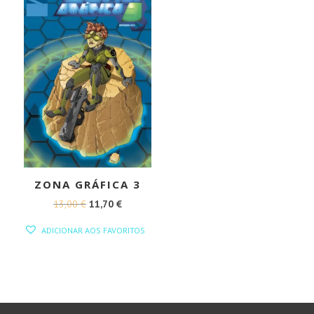
ZONA GRÁFICA 3
O
O
13,00
€
11,70
€
PREÇO
PREÇO
ADICIONAR AOS FAVORITOS
ORIGINAL
ATUAL
ERA:
É:
13,00 €.
11,70 €.