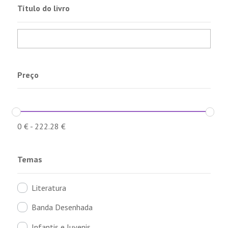
Título do livro
Preço
0
€
-
222.28
€
Temas
Literatura
Banda Desenhada
Infantis e Juvenis