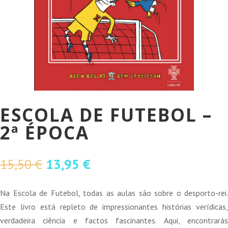
ESCOLA DE FUTEBOL –
2ª ÉPOCA
O
O
15,50
€
13,95
€
preço
preço
original
atual
Na Escola de Futebol, todas as aulas são sobre o desporto-rei.
era:
é:
Este livro está repleto de impressionantes histórias verídicas,
15,50 €.
13,95 €.
verdadeira ciência e factos fascinantes. Aqui, encontrarás