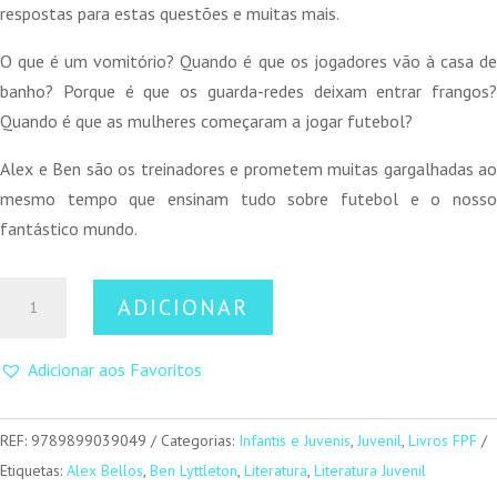
respostas para estas questões e muitas mais.
O que é um vomitório? Quando é que os jogadores vão à casa de
banho? Porque é que os guarda-redes deixam entrar frangos?
Quando é que as mulheres começaram a jogar futebol?
Alex e Ben são os treinadores e prometem muitas gargalhadas ao
mesmo tempo que ensinam tudo sobre futebol e o nosso
fantástico mundo.
Quantidade
ADICIONAR
de
Escola
Adicionar aos Favoritos
de
Futebol
-
REF:
9789899039049
Categorias:
Infantis e Juvenis
,
Juvenil
,
Livros FPF
2ª
Etiquetas:
Alex Bellos
,
Ben Lyttleton
,
Literatura
,
Literatura Juvenil