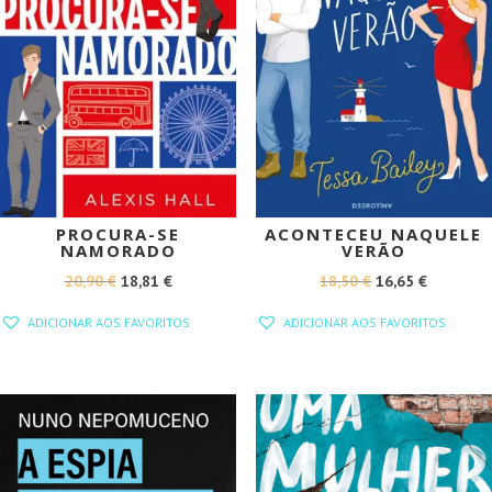
PROCURA-SE
ACONTECEU NAQUELE
NAMORADO
VERÃO
O
O
O
O
20,90
€
18,81
€
18,50
€
16,65
€
PREÇO
PREÇO
PREÇO
PREÇO
ADICIONAR AOS FAVORITOS
ADICIONAR AOS FAVORITOS
ORIGINAL
ATUAL
ORIGINAL
ATUAL
ERA:
É:
ERA:
É:
20,90 €.
18,81 €.
18,50 €.
16,65 €.
PROMOÇÃO!
PROMOÇÃO!