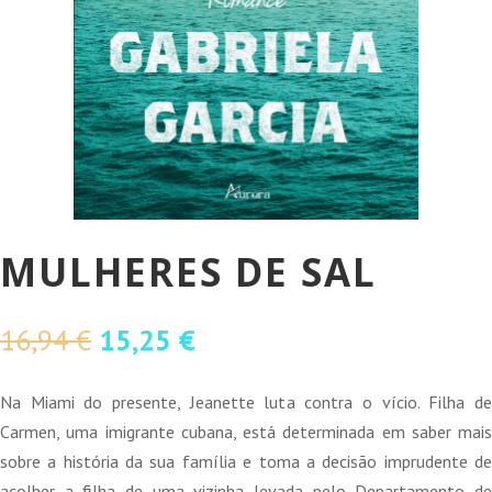
MULHERES DE SAL
O
O
16,94
€
15,25
€
preço
preço
original
atual
Na Miami do presente, Jeanette luta contra o vício. Filha de
era:
é:
Carmen, uma imigrante cubana, está determinada em saber mais
16,94 €.
15,25 €.
sobre a história da sua família e toma a decisão imprudente de
acolher a filha de uma vizinha levada pelo Departamento de