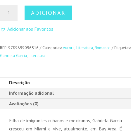
Quantidade
ADICIONAR
de
Mulheres
Adicionar aos Favoritos
de
Sal
REF:
9789899096516
Categorias:
Aurora
,
Literatura
,
Romance
Etiquetas:
Gabriela Garcia
,
Literatura
Descrição
Informação adicional
Avaliações (0)
Filha de imigrantes cubanos e mexicanos, Gabriela Garcia
cresceu em Miami e vive, atualmente, em Bay Area. É