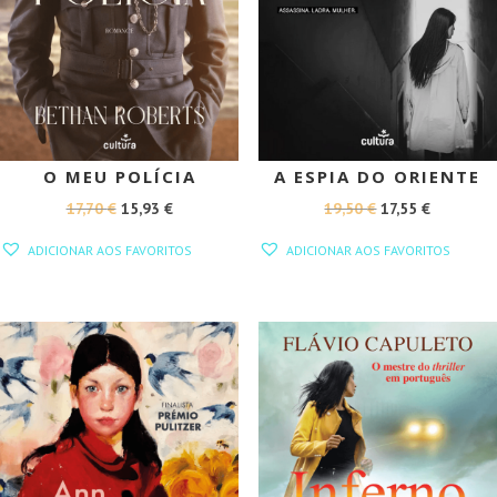
O MEU POLÍCIA
A ESPIA DO ORIENTE
O
O
O
O
17,70
€
15,93
€
19,50
€
17,55
€
PREÇO
PREÇO
PREÇO
PREÇO
ADICIONAR AOS FAVORITOS
ADICIONAR AOS FAVORITOS
ORIGINAL
ATUAL
ORIGINAL
ATUAL
ERA:
É:
ERA:
É:
17,70 €.
15,93 €.
19,50 €.
17,55 €.
PROMOÇÃO!
PROMOÇÃO!