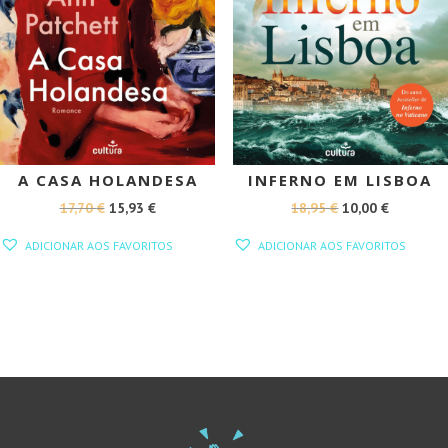
A CASA HOLANDESA
INFERNO EM LISBOA
O
O
O
O
17,70
€
15,93
€
18,95
€
10,00
€
PREÇO
PREÇO
PREÇO
PREÇO
ADICIONAR AOS FAVORITOS
ADICIONAR AOS FAVORITOS
ORIGINAL
ATUAL
ORIGINAL
ATUAL
ERA:
É:
ERA:
É:
17,70 €.
15,93 €.
18,95 €.
10,00 €.