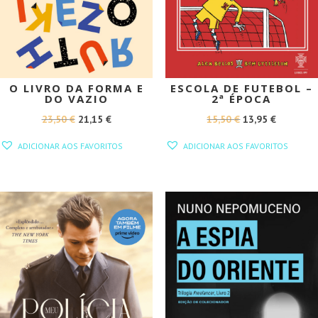
O LIVRO DA FORMA E
ESCOLA DE FUTEBOL –
DO VAZIO
2ª ÉPOCA
O
O
O
O
23,50
€
21,15
€
15,50
€
13,95
€
PREÇO
PREÇO
PREÇO
PREÇO
ADICIONAR AOS FAVORITOS
ADICIONAR AOS FAVORITOS
ORIGINAL
ATUAL
ORIGINAL
ATUAL
ERA:
É:
ERA:
É:
23,50 €.
21,15 €.
15,50 €.
13,95 €.
PROMOÇÃO!
PROMOÇÃO!