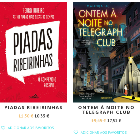
20,90 €.
18,81 €.
15,95 €.
14,36 €.
PROMOÇÃO!
PROMOÇÃO!
PIADAS RIBEIRINHAS
ONTEM À NOITE NO
TELEGRAPH CLUB
O
O
11,50
€
10,35
€
O
O
19,45
€
17,51
€
PREÇO
PREÇO
ADICIONAR AOS FAVORITOS
PREÇO
PREÇO
ORIGINAL
ATUAL
ADICIONAR AOS FAVORITOS
ORIGINAL
ATUAL