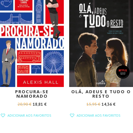
PROCURA-SE
OLÁ, ADEUS E TUDO O
NAMORADO
RESTO
O
O
O
O
20,90
€
18,81
€
15,95
€
14,36
€
PREÇO
PREÇO
PREÇO
PREÇO
ADICIONAR AOS FAVORITOS
ADICIONAR AOS FAVORITOS
ORIGINAL
ATUAL
ORIGINAL
ATUAL
ERA:
É:
ERA:
É: