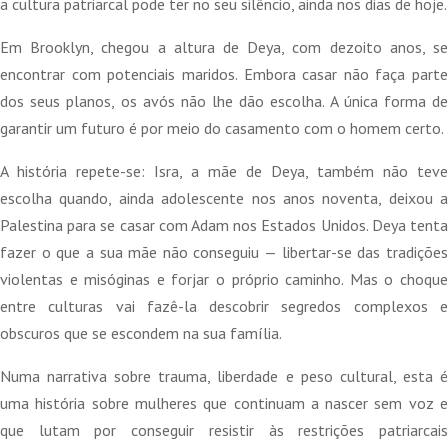
18,50 €.
16,65 €.
a cultura patriarcal pode ter no seu silêncio, ainda nos dias de hoje.
Em Brooklyn, chegou a altura de Deya, com dezoito anos, se
encontrar com potenciais maridos. Embora casar não faça parte
dos seus planos, os avós não lhe dão escolha. A única forma de
garantir um futuro é por meio do casamento com o homem certo.
A história repete-se: Isra, a mãe de Deya, também não teve
escolha quando, ainda adolescente nos anos noventa, deixou a
Palestina para se casar com Adam nos Estados Unidos. Deya tenta
fazer o que a sua mãe não conseguiu — libertar-se das tradições
violentas e misóginas e forjar o próprio caminho. Mas o choque
entre culturas vai fazê-la descobrir segredos complexos e
obscuros que se escondem na sua família.
Numa narrativa sobre trauma, liberdade e peso cultural, esta é
uma história sobre mulheres que continuam a nascer sem voz e
que lutam por conseguir resistir às restrições patriarcais