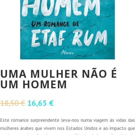
UMA MULHER NÃO É
UM HOMEM
O
O
18,50
€
16,65
€
preço
preço
original
atual
Este romance surpreendente leva-nos numa viagem às vidas das
era:
é:
mulheres árabes que vivem nos Estados Unidos e ao impacto que