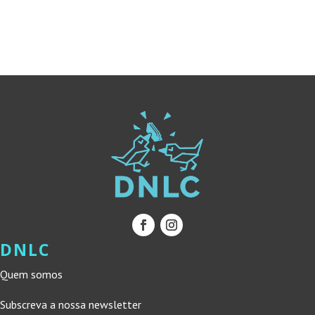
ERA:
É:
ERA:
É:
11,50 €.
10,35 €.
19,45 €.
17,51 €.
DNLC
Quem somos
Subscreva a nossa newsletter