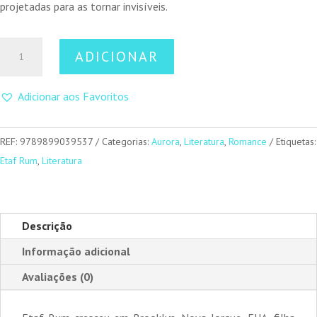
projetadas para as tornar invisíveis.
Quantidade
ADICIONAR
de
Uma
Adicionar aos Favoritos
Mulher
não
é
REF:
9789899039537
Categorias:
Aurora
,
Literatura
,
Romance
Etiquetas:
um
Etaf Rum
,
Literatura
Homem
Descrição
Informação adicional
Avaliações (0)