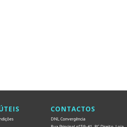
ÚTEIS
CONTACTOS
ndições
DNL Convergência
Rua Principal nº39-41, RC Direito, Loja