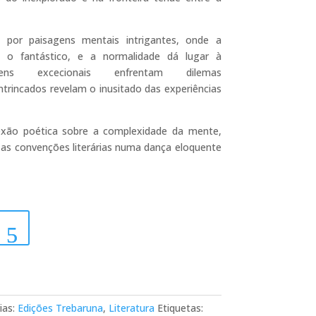
por paisagens mentais intrigantes, onde a
m o fantástico, e a normalidade dá lugar à
agens excecionais enfrentam dilemas
ntrincados revelam o inusitado das experiências
xão poética sobre a complexidade da mente,
 as convenções literárias numa dança eloquente
ias:
Edições Trebaruna
,
Literatura
Etiquetas: