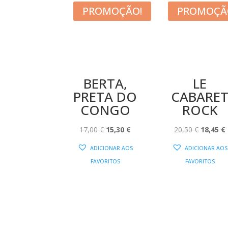
PROMOÇÃO!
PROMOÇÃ
BERTA,
LE
PRETA DO
CABARE
CONGO
ROCK
O
O
O
17,00
€
15,30
€
20,50
€
18,45
€
PREÇO
PREÇO
PREÇO
ADICIONAR AOS
ADICIONAR AOS
ORIGINAL
ATUAL
ORIGIN
FAVORITOS
FAVORITOS
ERA:
É:
ERA:
É
17,00 €.
15,30 €.
20,50 €.