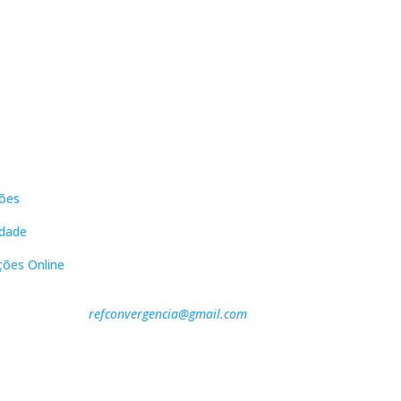
s
Contactos
ões
DNL Convergência
Rua Principal nº39-41, RC Direito,
idade
Loja 2
Vergas
ções Online
3840-555 Sto André de Vagos
refconvergencia@gmail.com