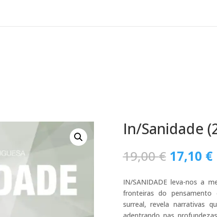
In/Sanidade (2
O
19,00
€
17,10
€
preço
original
IN/SANIDADE leva-nos a mer
era:
fronteiras do pensamento c
19,00 €.
surreal, revela narrativas
adentrando nas profundezas