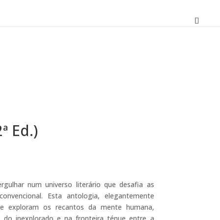
ª Ed.)
O
preço
atual
gulhar num universo literário que desafia as
é:
onvencional. Esta antologia, elegantemente
17,10 €.
 que exploram os recantos da mente humana,
 do inexplorado e na fronteira ténue entre a