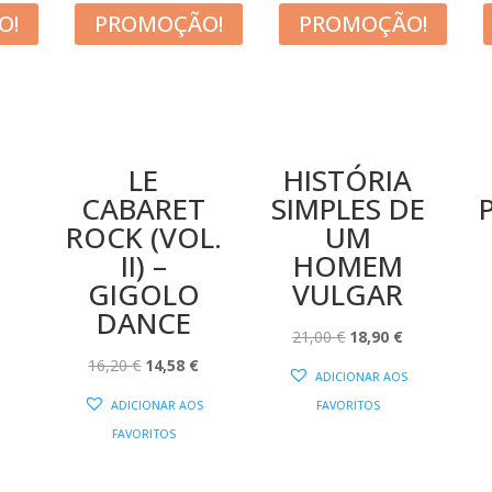
O!
PROMOÇÃO!
PROMOÇÃO!
LE
HISTÓRIA
T
CABARET
SIMPLES DE
ROCK (VOL.
UM
II) –
HOMEM
O
GIGOLO
VULGAR
PREÇO
DANCE
AL
ATUAL
O
O
21,00
€
18,90
€
:
O
O
PREÇO
PREÇO
16,20
€
14,58
€
ADICIONAR AOS
18,45 €.
PREÇO
PREÇO
ORIGINAL
ATUAL
ADICIONAR AOS
FAVORITOS
ORIGINAL
ATUAL
ERA:
É:
FAVORITOS
ERA:
É:
21,00 €.
18,90 €.
16,20 €.
14,58 €.