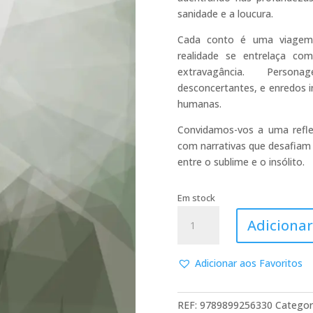
sanidade e a loucura.
Cada conto é uma viagem 
realidade se entrelaça co
extravagância. Person
desconcertantes, e enredos i
humanas.
Convidamos-vos a uma refle
com narrativas que desafiam
entre o sublime e o insólito.
Em stock
Quantidade
Adicionar
de
In/Sanidade
(2ª
Adicionar aos Favoritos
Ed.)
REF:
9789899256330
Categor