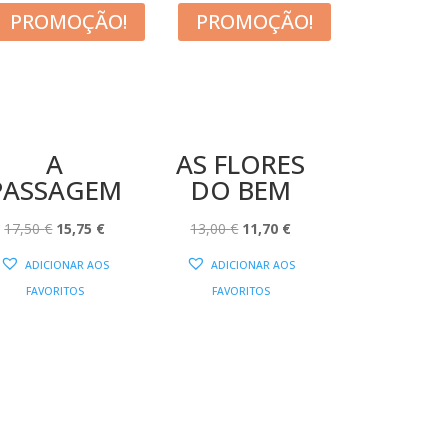
PROMOÇÃO!
PROMOÇÃO!
A
AS FLORES
PASSAGEM
DO BEM
O
O
O
O
17,50
€
15,75
€
13,00
€
11,70
€
PREÇO
PREÇO
PREÇO
PREÇO
ADICIONAR AOS
ADICIONAR AOS
ORIGINAL
ATUAL
ORIGINAL
ATUAL
FAVORITOS
FAVORITOS
ERA:
É:
ERA:
É:
17,50 €.
15,75 €.
13,00 €.
11,70 €.