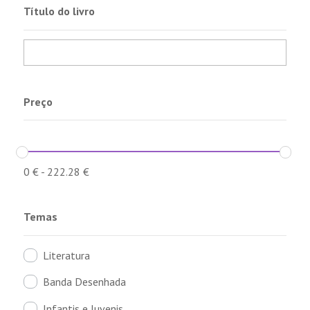
Título do livro
Preço
0
€
-
222.28
€
Temas
Literatura
Banda Desenhada
Infantis e Juvenis