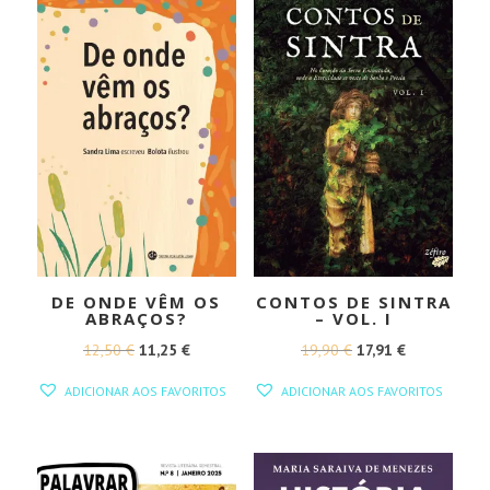
DE ONDE VÊM OS
CONTOS DE SINTRA
ABRAÇOS?
– VOL. I
O
O
O
O
12,50
€
11,25
€
19,90
€
17,91
€
PREÇO
PREÇO
PREÇO
PREÇO
ADICIONAR AOS FAVORITOS
ADICIONAR AOS FAVORITOS
ORIGINAL
ATUAL
ORIGINAL
ATUAL
ERA:
É:
ERA:
É:
12,50 €.
11,25 €.
19,90 €.
17,91 €.