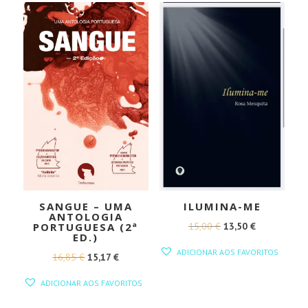
19,00 €.
17,10 €.
SANGUE – UMA
ILUMINA-ME
ANTOLOGIA
O
O
15,00
€
13,50
€
PORTUGUESA (2ª
ED.)
PREÇO
PREÇO
ADICIONAR AOS FAVORITOS
O
O
16,85
€
15,17
€
ORIGINAL
ATUAL
PREÇO
PREÇO
ERA:
É:
ADICIONAR AOS FAVORITOS
ORIGINAL
ATUAL
15,00 €.
13,50 €.