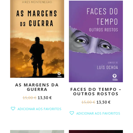
13,20 €.
11,88 €.
AS MARGENS DA
GUERRA
FACES DO TEMPO –
OUTROS ROSTOS
O
O
15,00
€
13,50
€
O
O
15,00
€
13,50
€
PREÇO
PREÇO
ADICIONAR AOS FAVORITOS
PREÇO
PREÇO
ORIGINAL
ATUAL
ADICIONAR AOS FAVORITOS
ORIGINAL
ATUAL
ERA:
É:
ERA:
É:
15,00 €.
13,50 €.
15,00 €.
13,50 €.