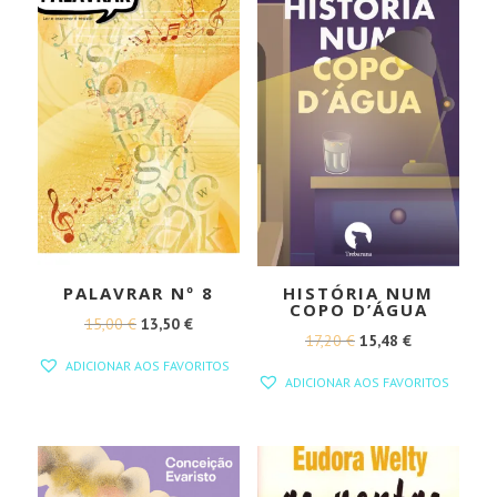
PALAVRAR Nº 8
HISTÓRIA NUM
COPO D’ÁGUA
O
O
15,00
€
13,50
€
O
O
17,20
€
15,48
€
PREÇO
PREÇO
ADICIONAR AOS FAVORITOS
PREÇO
PREÇO
ORIGINAL
ATUAL
ADICIONAR AOS FAVORITOS
ORIGINAL
ATUAL
ERA:
É:
ERA:
É:
15,00 €.
13,50 €.
17,20 €.
15,48 €.