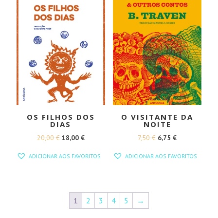
OS FILHOS DOS
O VISITANTE DA
DIAS
NOITE
O
O
O
O
20,00
€
18,00
€
7,50
€
6,75
€
PREÇO
PREÇO
PREÇO
PREÇO
ADICIONAR AOS FAVORITOS
ADICIONAR AOS FAVORITOS
ORIGINAL
ATUAL
ORIGINAL
ATUAL
ERA:
É:
ERA:
É:
20,00 €.
18,00 €.
7,50 €.
6,75 €.
1
2
3
4
5
→