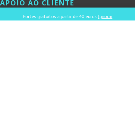
APOIO AO CLIENTE
Métodos de Pagamento
Portes gratuitos a partir de 40 euros
Ignorar
Portes de Envio & Prazos de Entrega
Devoluções & Reembolsos
LINKS ÚTEIS
Termos & Condições
Política de Privacidade
Livro de Reclamações Online
CONTACTOS
DNL Convergência
Rua Principal nº39-41, RC Direito, Loja 2
Vergas
3840-555 Sto André de Vagos