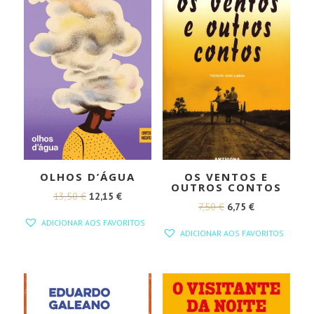
OLHOS D’ÁGUA
OS VENTOS E
OUTROS CONTOS
O
O
13,50
€
12,15
€
O
O
7,50
€
6,75
€
PREÇO
PREÇO
ADICIONAR AOS FAVORITOS
PREÇO
PREÇO
ORIGINAL
ATUAL
ADICIONAR AOS FAVORITOS
ORIGINAL
ATUAL
ERA:
É:
ERA:
É:
13,50 €.
12,15 €.
7,50 €.
6,75 €.