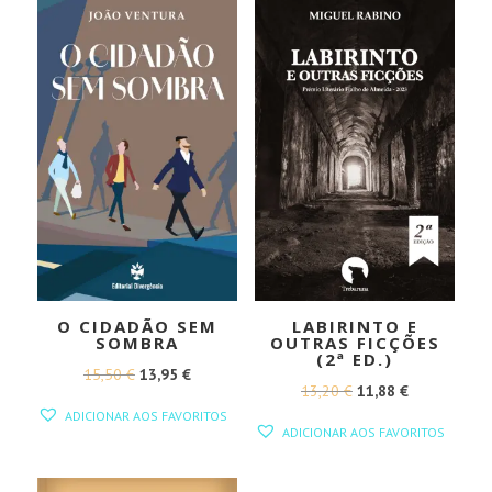
16,00 €.
14,40 €.
O CIDADÃO SEM
LABIRINTO E
SOMBRA
OUTRAS FICÇÕES
(2ª ED.)
O
O
15,50
€
13,95
€
O
O
13,20
€
11,88
€
PREÇO
PREÇO
ADICIONAR AOS FAVORITOS
PREÇO
PREÇO
ORIGINAL
ATUAL
ADICIONAR AOS FAVORITOS
ORIGINAL
ATUAL
ERA:
É:
ERA:
É:
15,50 €.
13,95 €.