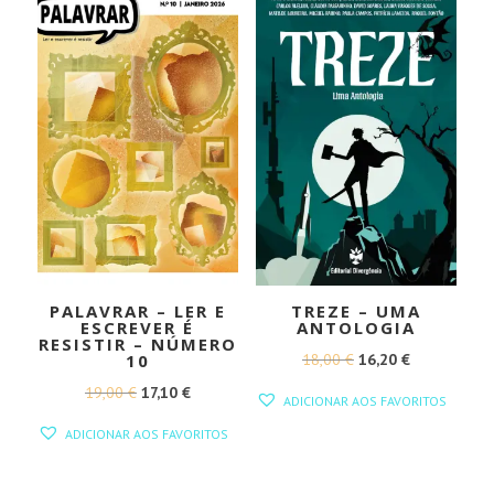
PALAVRAR – LER E
TREZE – UMA
ESCREVER É
ANTOLOGIA
RESISTIR – NÚMERO
O
O
18,00
€
16,20
€
10
PREÇO
PREÇO
O
O
19,00
€
17,10
€
ADICIONAR AOS FAVORITOS
ORIGINAL
ATUAL
PREÇO
PREÇO
ADICIONAR AOS FAVORITOS
ERA:
É:
ORIGINAL
ATUAL
18,00 €.
16,20 €.
ERA:
É: