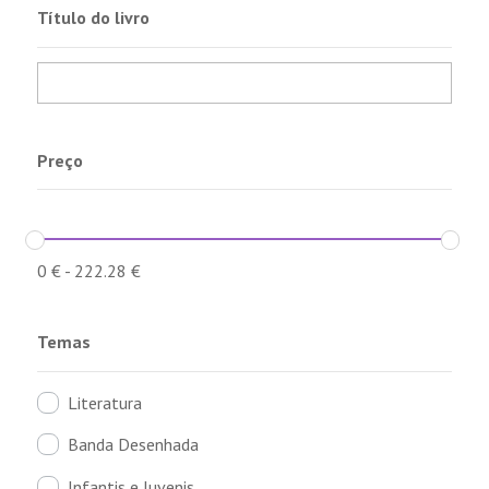
Título do livro
Preço
0
€
-
222.28
€
Temas
Literatura
Banda Desenhada
Infantis e Juvenis