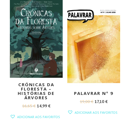
15,75 €.
14,18 €.
ERA:
É:
17,80 €.
16,02 €.
CRÓNICAS DA
FLORESTA –
HISTÓRIAS DE
PALAVRAR Nº 9
ÁRVORES
O
O
19,00
€
17,10
€
O
O
16,65
€
14,99
€
PREÇO
PREÇO
ADICIONAR AOS FAVORITOS
PREÇO
PREÇO
ORIGINAL
ATUAL
ADICIONAR AOS FAVORITOS
ORIGINAL
ATUAL
ERA:
É:
ERA:
É: