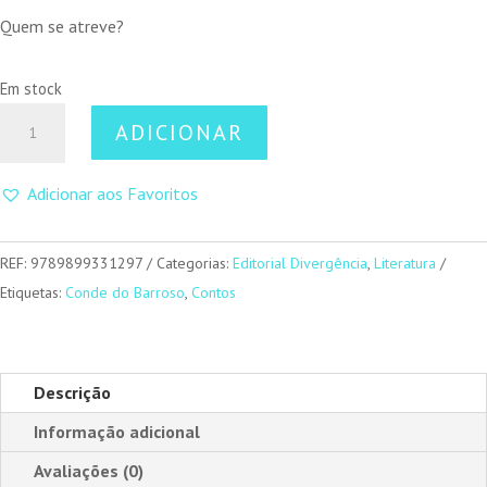
Quem se atreve?
Em stock
Quantidade
ADICIONAR
de
Compendium
Adicionar aos Favoritos
Horribilis
REF:
9789899331297
Categorias:
Editorial Divergência
,
Literatura
Etiquetas:
Conde do Barroso
,
Contos
Descrição
Informação adicional
Avaliações (0)