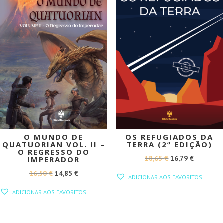
O MUNDO DE
OS REFUGIADOS DA
QUATUORIAN VOL. II –
TERRA (2ª EDIÇÃO)
O REGRESSO DO
O
O
18,65
€
16,79
€
IMPERADOR
PREÇO
PREÇO
O
O
16,50
€
14,85
€
ADICIONAR AOS FAVORITOS
ORIGINAL
ATUAL
PREÇO
PREÇO
ADICIONAR AOS FAVORITOS
ERA:
É:
ORIGINAL
ATUAL
18,65 €.
16,79 €.
ERA:
É: