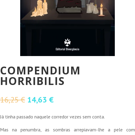
COMPENDIUM
HORRIBILIS
O
O
16,25
€
14,63
€
preço
preço
original
atual
Já tinha passado naquele corredor vezes sem conta.
era:
é:
Mas na penumbra, as sombras arrepiavam-lhe a pele com
16,25 €.
14,63 €.