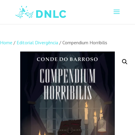
Home
/
Editorial Divergência
/ Compendium Horribilis