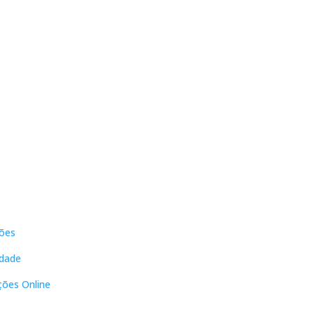
s
Contactos
ões
DNL Convergência
Rua Principal nº39-41, RC Direito,
idade
Loja 2
Vergas
ções Online
3840-555 Sto André de Vagos