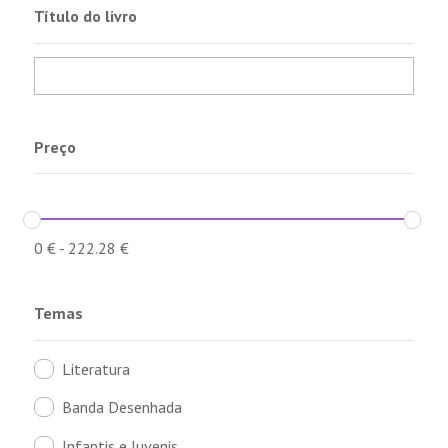
Título do livro
Preço
0
€
-
222.28
€
Temas
Literatura
Banda Desenhada
Infantis e Juvenis