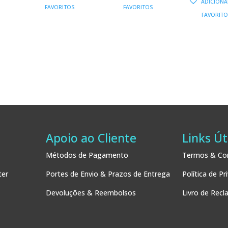
ORIGINAL
ATUAL
ORIGINAL
ATUAL
ADICIONA
FAVORITOS
FAVORITOS
OR
ERA:
É:
ERA:
É:
FAVORITO
ERA
17,00 €.
15,30 €.
17,00 €.
15,30 €.
20,
Apoio ao Cliente
Links Út
Métodos de Pagamento
Termos & Co
ter
Portes de Envio & Prazos de Entrega
Política de Pr
Devoluções & Reembolsos
Livro de Rec