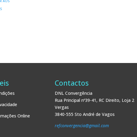
R AOS
IGINAL
ATUAL
S
:
É:
00 €.
18,00 €.
eis
Contactos
ndições
DNL Convergência
Rua Principal nº39-41, RC Direito, Loja 2
ivacidade
Vergas
3840-555 Sto André de Vagos
lamações Online
refconvergencia@gmail.com