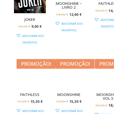
MOONSHINE –
FAITHLE
LIVRO 2
O
16,00
€
14
O
O
14,00
€
12,60
€
PR
JOKER
ADICIONA
PREÇO
PREÇO
OR
ADICIONAR AOS
O
O
10,00
€
9,00
€
FAVORITO
ORIGINAL
ATUAL
ERA
FAVORITOS
PREÇO
PREÇO
ERA:
É:
ADICIONAR AOS
16,
ORIGINAL
ATUAL
14,00 €.
12,60 €.
FAVORITOS
ERA:
É:
10,00 €.
9,00 €.
PROMOÇÃO!
PROMOÇÃO!
PROM
FAITHLESS
MOONSHINE
MOONSH
VOL.5
O
O
O
O
17,00
€
15,30
€
17,00
€
15,30
€
O
20,00
€
18
PREÇO
PREÇO
PREÇO
PREÇO
ADICIONAR AOS
ADICIONAR AOS
PR