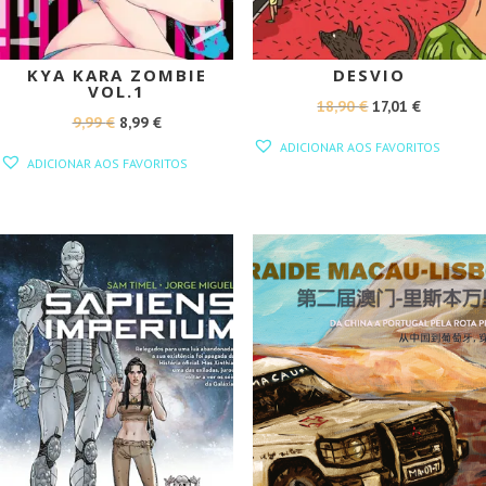
KYA KARA ZOMBIE
DESVIO
VOL.1
O
O
18,90
€
17,01
€
O
O
9,99
€
8,99
€
PREÇO
PREÇO
ADICIONAR AOS FAVORITOS
PREÇO
PREÇO
ORIGINAL
ATUAL
ADICIONAR AOS FAVORITOS
ORIGINAL
ATUAL
ERA:
É:
ERA:
É:
18,90 €.
17,01 €.
9,99 €.
8,99 €.
PROMOÇÃO!
PROMOÇÃO!