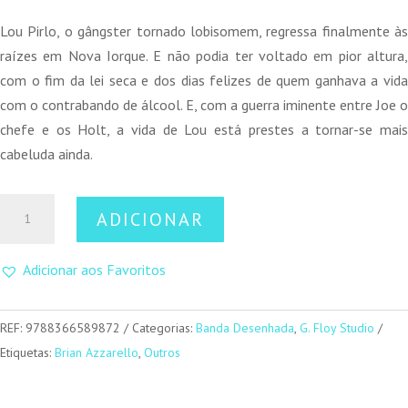
preço
preço
original
atual
Lou Pirlo, o gângster tornado lobisomem, regressa finalmente às
era:
é:
raízes em Nova Iorque. E não podia ter voltado em pior altura,
20,00 €.
18,00 €.
com o fim da lei seca e dos dias felizes de quem ganhava a vida
com o contrabando de álcool. E, com a guerra iminente entre Joe o
chefe e os Holt, a vida de Lou está prestes a tornar-se mais
cabeluda ainda.
Quantidade
ADICIONAR
de
Moonshine
Adicionar aos Favoritos
Vol.5
REF:
9788366589872
Categorias:
Banda Desenhada
,
G. Floy Studio
Etiquetas:
Brian Azzarello
,
Outros