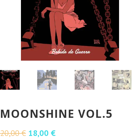
MOONSHINE VOL.5
O
O
20,00
€
18,00
€