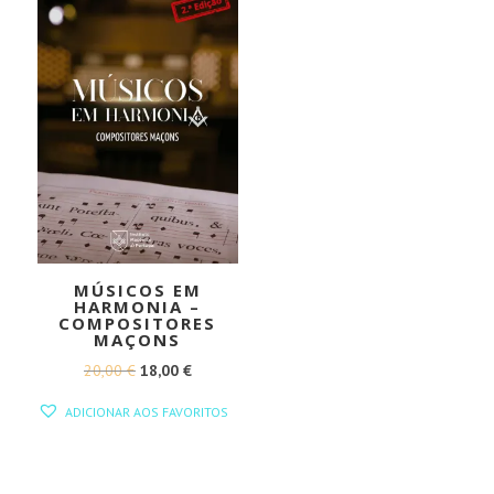
MÚSICOS EM
HARMONIA –
COMPOSITORES
MAÇONS
O
O
20,00
€
18,00
€
PREÇO
PREÇO
ADICIONAR AOS FAVORITOS
ORIGINAL
ATUAL
ERA:
É:
20,00 €.
18,00 €.