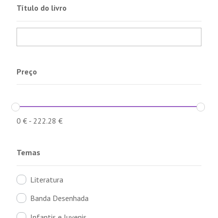
Título do livro
Preço
0
€
-
222.28
€
Temas
Literatura
Banda Desenhada
Infantis e Juvenis