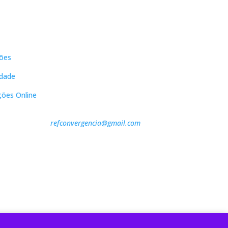
s
Contactos
ões
DNL Convergência
Rua Principal nº39-41, RC Direito,
idade
Loja 2
Vergas
ções Online
3840-555 Sto André de Vagos
refconvergencia@gmail.com