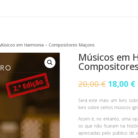
Músicos em Harmonia – Compositores Maçons
Músicos em H
Compositore
O
20,00
€
18,00
€
preço
original
Será este mais um livro so
era:
livro sobre certos músicos ign
20,00 €.
Assim é, no entanto, uma o
os que não ficaram na histó
apreciadas pelo público de e