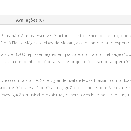
Avaliações (0)
aris há 62 anos. Escreve, é actor e cantor. Encenou teatro, oper
, e “A Flauta Mágica” ambas de Mozart, assim como quatro espetácul
mais de 3.200 representações em palco e, com a concretização “Óp
om a sua companhia de ópera. Nesse projecto foi inserido a ópera “C
re o compositor A. Salieri, grande rival de Mozart, assim como duas
 livros de “Conversas” de Chachas, guião de filmes sobre Veneza e 
investigação musical e espiritual, desenvolvendo o seu trabalho,