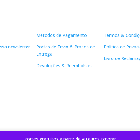
Apoio ao Cliente
Links Útei
Métodos de Pagamento
Termos & Condiç
ssa newsletter
Portes de Envio & Prazos de
Política de Privac
Entrega
Livro de Reclama
Devoluções & Reembolsos
Portes gratuitos a partir de 40 euros
Ignorar