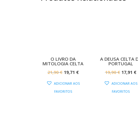
PROMOÇÃO!
PROMOÇÃ
O LIVRO DA
A DEUSA CELTA 
MITOLOGIA CELTA
PORTUGAL
O
O
O
21,90
€
19,71
€
19,90
€
17,91
€
PREÇO
PREÇO
PREÇO
ADICIONAR AOS
ADICIONAR AOS
ORIGINAL
ATUAL
ORIGIN
FAVORITOS
FAVORITOS
ERA:
É:
ERA:
É
21,90 €.
19,71 €.
19,90 €.