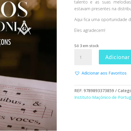
talento e as suas melodia
estavam presentes na distrib
Aqui fica uma oportunidade 
Eles agradecem!
Só 3 em stock
Quantidade
Adicionar
de
Músicos
em
Adicionar aos Favoritos
Harmonia
-
REF:
9789893373859
Catego
Compositores
Instituto Maçónico de Portug
Maçons