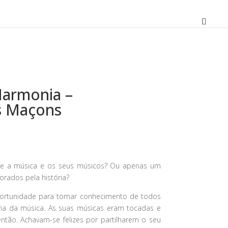
armonia –
s Maçons
O
preço
atual
bre a música e os seus músicos? Ou apenas um
é:
orados pela história?
18,00 €.
portunidade para tomar conhecimento de todos
ria da música. As suas músicas eram tocadas e
ntão. Achavam-se felizes por partilharem o seu