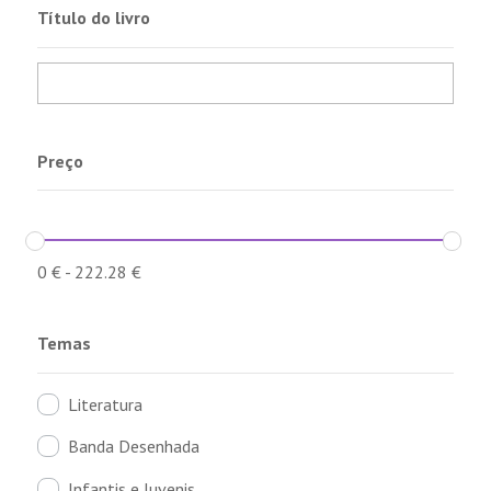
Título do livro
Preço
0
€
-
222.28
€
Temas
Literatura
Banda Desenhada
Infantis e Juvenis