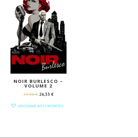
NOIR BURLESCO –
VOLUME 2
O
O
29,50
€
26,55
€
PREÇO
PREÇO
ADICIONAR AOS FAVORITOS
ORIGINAL
ATUAL
ERA:
É:
29,50 €.
26,55 €.