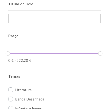
Título do livro
Preço
0
€
-
222.28
€
Temas
Literatura
Banda Desenhada
Infantis e Juvenis