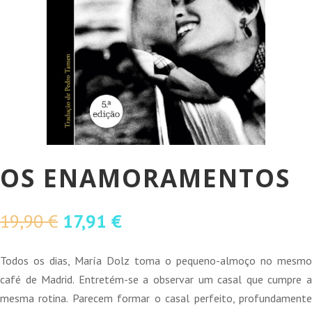
OS ENAMORAMENTOS
O
O
19,90
€
17,91
€
preço
preço
original
atual
Todos os dias, María Dolz toma o pequeno-almoço no mesmo
era:
é:
café de Madrid. Entretém-se a observar um casal que cumpre a
19,90 €.
17,91 €.
mesma rotina. Parecem formar o casal perfeito, profundamente