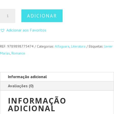
Quantidade
ADICIONAR
de
Os
Adicionar aos Favoritos
enamoramentos
REF:
9789898775474
Categorias:
Alfaguara
,
Literatura
Etiquetas:
Javier
Marías
,
Romance
Informação adicional
Avaliações (0)
INFORMAÇÃO
ADICIONAL