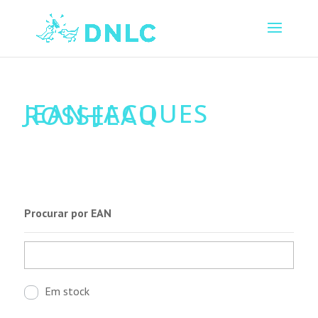
JEAN-JACQUES
ROSSEEAU
Procurar por EAN
Em stock