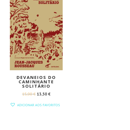
DEVANEIOS DO
CAMINHANTE
SOLITÁRIO
O
O
15,00
€
13,50
€
PREÇO
PREÇO
ADICIONAR AOS FAVORITOS
ORIGINAL
ATUAL
ERA:
É:
15,00 €.
13,50 €.