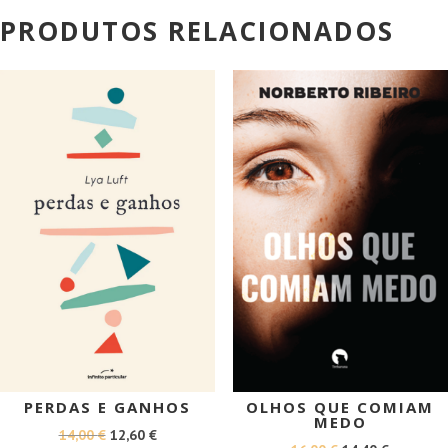
PRODUTOS RELACIONADOS
PROMOÇÃO!
PROMOÇÃO!
PERDAS E GANHOS
OLHOS QUE COMIAM
MEDO
O
O
14,00
€
12,60
€