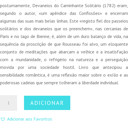
era:
é:
postumamente, Devaneios do Caminhante Solitário (1782) eram,
15,00 €.
13,50 €.
segundo o autor, «um apêndice das Confissões» e encerram
algumas das suas mais belas linhas. Este «registo fiel dos passeios
solitários e dos devaneios que os preenchem», nas cercanias de
Paris e no lago de Bienne, é, além de um duro balanço de vida, na
sequência da proscrição de que Rousseau foi alvo, um eloquente
conjunto de meditações que abarcam a velhice e a insatisfação
com a mundanidade, o refrigério na natureza e a perseguição
movida por uma sociedade hostil. Livro que antecipou a
sensibilidade romântica, é uma reflexão maior sobre o exílio e as
poderosas cadeias que sempre tolheram a liberdade individual.
Quantidade
ADICIONAR
de
Devaneios
Adicionar aos Favoritos
do