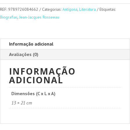
Caminhante
Solitário
REF:
9789726084662
Categorias:
Antígona
,
Literatura
Etiquetas:
Biografias
,
Jean-Jacques Rosseeau
Informação adicional
Avaliações (0)
INFORMAÇÃO
ADICIONAL
Dimensões (C x L x A)
13 × 21 cm