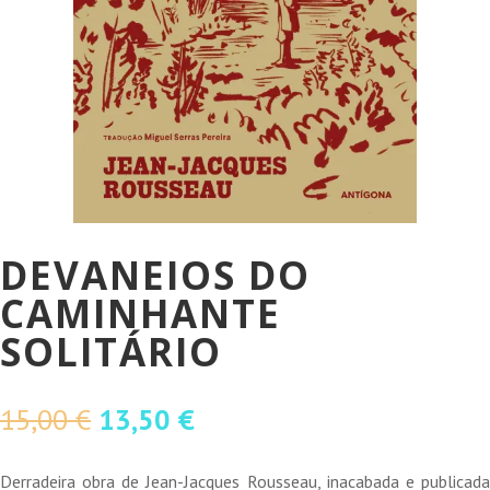
DEVANEIOS DO
CAMINHANTE
SOLITÁRIO
O
O
15,00
€
13,50
€
preço
preço
original
atual
Derradeira obra de Jean-Jacques Rousseau, inacabada e publicada