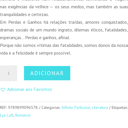
nas exigências da velhice — os seus medos, mas também as suas
tranquilidades e certezas.
Em Perdas e Ganhos há relações traídas, amores conquistados,
dramas sociais de um mundo ingrato, dilemas éticos, fatalidades,
esperanças… Perdas e ganhos, afinal.
Porque não somos vítimas das fatalidades, somos donos da nossa
vida e a felicidade é sempre possível.
Quantidade
ADICIONAR
de
Perdas
Adicionar aos Favoritos
e
Ganhos
REF:
9789899096578
Categorias:
Infinito Particular
,
Literatura
Etiquetas:
Lya Luft
,
Romance