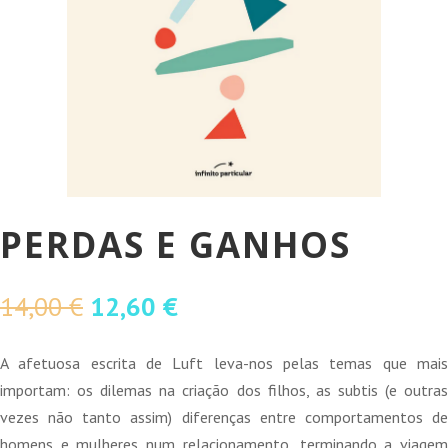
PERDAS E GANHOS
O
O
14,00
€
12,60
€
preço
preço
original
atual
A afetuosa escrita de Luft leva-nos pelas temas que mais
era:
é:
importam: os dilemas na criação dos filhos, as subtis (e outras
14,00 €.
12,60 €.
vezes não tanto assim) diferenças entre comportamentos de
homens e mulheres num relacionamento, terminando a viagem