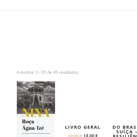
A mostrar 1–30 de 45 resultados
LIVRO GERAL
DO BRAS
SUÍÇA 
O
O
20,00
€
18,00
€
RESILIÊ