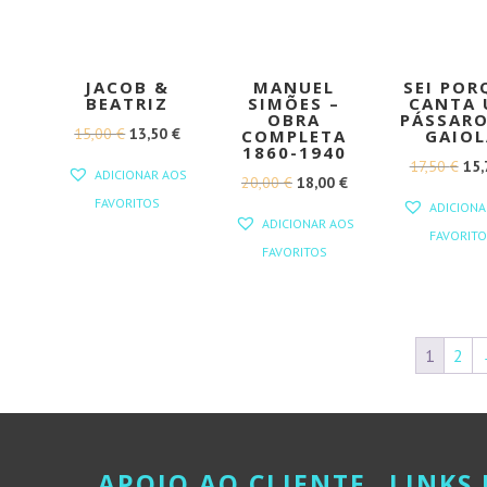
JACOB &
MANUEL
SEI POR
BEATRIZ
SIMÕES –
CANTA
OBRA
PÁSSARO
O
O
15,00
€
13,50
€
COMPLETA
GAIOL
1860-1940
PREÇO
PREÇO
O
17,50
€
15
ADICIONAR AOS
O
O
20,00
€
18,00
€
ORIGINAL
ATUAL
PR
FAVORITOS
ADICIONA
PREÇO
PREÇO
ERA:
É:
ORI
ADICIONAR AOS
FAVORITO
ORIGINAL
ATUAL
15,00 €.
13,50 €.
ERA
FAVORITOS
ERA:
É:
17,
20,00 €.
18,00 €.
1
2
APOIO AO CLIENTE
LINKS 