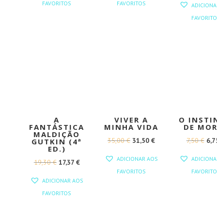
FAVORITOS
FAVORITOS
ADICIONA
ERA:
É:
ERA:
É:
ORI
FAVORITO
18,00 €.
16,20 €.
18,00 €.
16,20 €.
ERA
13,
A
VIVER A
O INSTI
FANTÁSTICA
MINHA VIDA
DE MOR
MALDIÇÃO
O
O
O
35,00
€
31,50
€
7,50
€
6,
GUTKIN (4ª
ED.)
PREÇO
PREÇO
PR
ADICIONAR AOS
ADICIONA
O
O
19,30
€
17,37
€
ORIGINAL
ATUAL
ORI
FAVORITOS
FAVORITO
PREÇO
PREÇO
ERA:
É:
ERA
ADICIONAR AOS
ORIGINAL
ATUAL
35,00 €.
31,50 €.
7,50
FAVORITOS
ERA:
É:
19,30 €.
17,37 €.