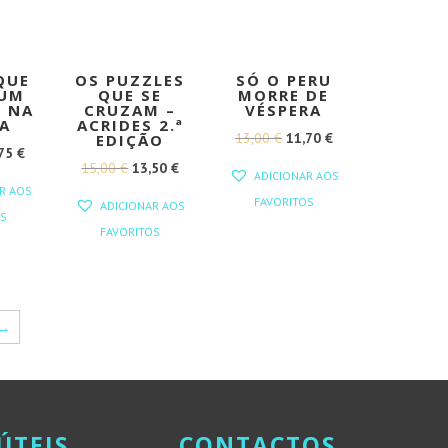
QUE
OS PUZZLES
SÓ O PERU
 UM
QUE SE
MORRE DE
 NA
CRUZAM –
VÉSPERA
A
ACRIDES 2.ª
O
O
13,00
€
11,70
€
EDIÇÃO
O
,75
€
PREÇO
PREÇO
O
O
15,00
€
13,50
€
ADICIONAR AOS
EÇO
PREÇO
ORIGINAL
ATUAL
R AOS
PREÇO
PREÇO
FAVORITOS
GINAL
ATUAL
ADICIONAR AOS
ERA:
É:
S
ORIGINAL
ATUAL
:
É:
FAVORITOS
13,00 €.
11,70 €.
ERA:
É:
50 €.
15,75 €.
15,00 €.
13,50 €.
→
ÚTEIS
CONTACTOS