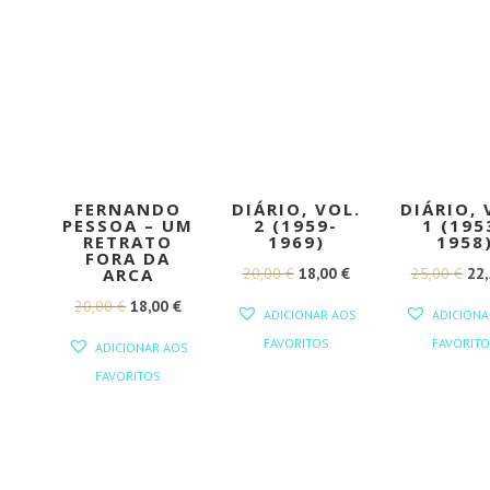
FERNANDO
DIÁRIO, VOL.
DIÁRIO, 
PESSOA – UM
2 (1959-
1 (195
RETRATO
1969)
1958
FORA DA
O
O
O
20,00
€
18,00
€
25,00
€
22
ARCA
PREÇO
PREÇO
PR
O
O
20,00
€
18,00
€
ADICIONAR AOS
ADICIONA
ORIGINAL
ATUAL
ORI
PREÇO
PREÇO
FAVORITOS
FAVORITO
ADICIONAR AOS
ERA:
É:
ERA
ORIGINAL
ATUAL
FAVORITOS
20,00 €.
18,00 €.
25,
ERA:
É:
20,00 €.
18,00 €.