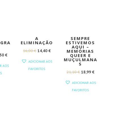
A
SEMPRE
OGRA
ELIMINAÇÃO
ESTIVEMOS
AQUI –
O
O
16,00
€
14,40
€
MEMÓRIAS
O
,50
€
QUEER E
PREÇO
PREÇO
MUÇULMANA
ADICIONAR AOS
EÇO
PREÇO
S
ORIGINAL
ATUAL
R AOS
FAVORITOS
GINAL
ATUAL
O
O
21,10
€
18,99
€
ERA:
É:
S
:
É:
PREÇO
PREÇO
16,00 €.
14,40 €.
ADICIONAR AOS
00 €.
22,50 €.
ORIGINAL
ATUAL
FAVORITOS
ERA:
É:
21,10 €.
18,99 €.