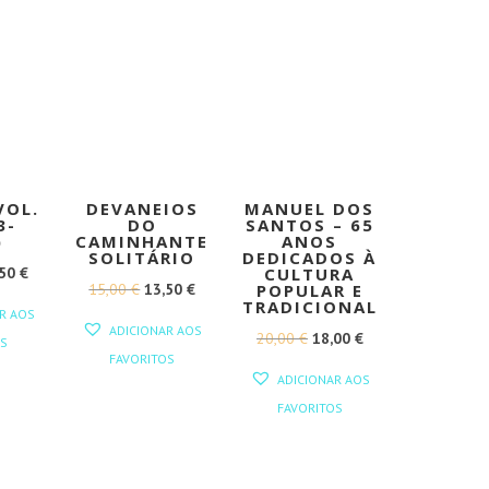
7,50 €.
6,75 €.
VOL.
DEVANEIOS
MANUEL DOS
3-
DO
SANTOS – 65
)
CAMINHANTE
ANOS
SOLITÁRIO
DEDICADOS À
O
,50
€
CULTURA
O
O
15,00
€
13,50
€
POPULAR E
EÇO
PREÇO
TRADICIONAL
R AOS
PREÇO
PREÇO
GINAL
ATUAL
ADICIONAR AOS
O
O
20,00
€
18,00
€
S
ORIGINAL
ATUAL
:
É:
FAVORITOS
PREÇO
PREÇO
ERA:
É:
ADICIONAR AOS
00 €.
22,50 €.
ORIGINAL
ATUAL
15,00 €.
13,50 €.
FAVORITOS
ERA:
É:
20,00 €.
18,00 €.