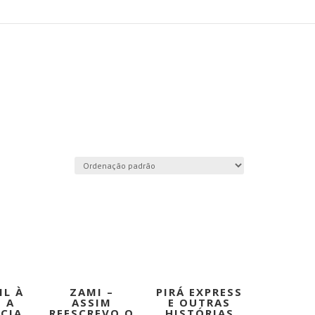
IL À
ZAMI –
PIRÁ EXPRESS
– A
ASSIM
E OUTRAS
NCIA
REESCREVO O
HISTÓRIAS