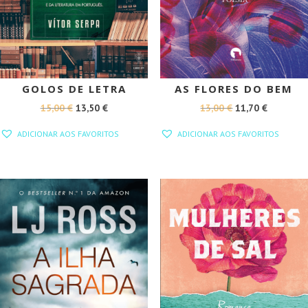
GOLOS DE LETRA
AS FLORES DO BEM
O
O
O
O
15,00
€
13,50
€
13,00
€
11,70
€
PREÇO
PREÇO
PREÇO
PREÇO
ADICIONAR AOS FAVORITOS
ADICIONAR AOS FAVORITOS
ORIGINAL
ATUAL
ORIGINAL
ATUAL
ERA:
É:
ERA:
É:
15,00 €.
13,50 €.
13,00 €.
11,70 €.
PROMOÇÃO!
PROMOÇÃO!