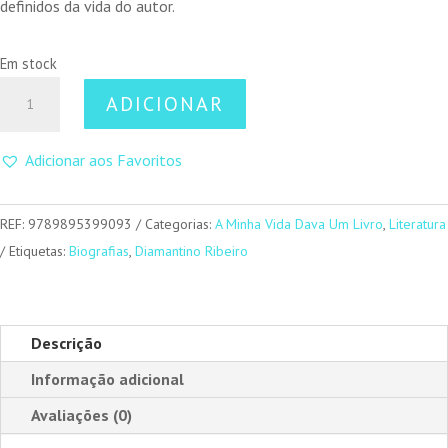
definidos da vida do autor.
Em stock
Quantidade
ADICIONAR
de
Só
Adicionar aos Favoritos
o
peru
morre
REF:
9789895399093
Categorias:
A Minha Vida Dava Um Livro
,
Literatura
de
Etiquetas:
Biografias
,
Diamantino Ribeiro
véspera
Descrição
Informação adicional
Avaliações (0)