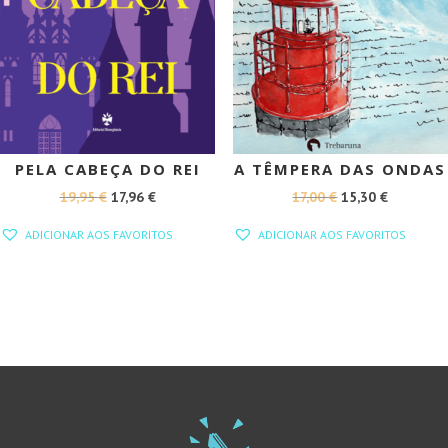
PELA CABEÇA DO REI
A TÊMPERA DAS ONDAS
O
O
O
O
19,95
€
17,96
€
17,00
€
15,30
€
PREÇO
PREÇO
PREÇO
PREÇO
ADICIONAR AOS FAVORITOS
ADICIONAR AOS FAVORITOS
ORIGINAL
ATUAL
ORIGINAL
ATUAL
ERA:
É:
ERA:
É:
19,95 €.
17,96 €.
17,00 €.
15,30 €.