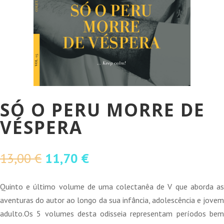
SÓ O PERU MORRE DE
VÉSPERA
O
O
13,00
€
11,70
€
preço
preço
original
atual
Quinto e último volume de uma colectanêa de V que aborda as
era:
é:
aventuras do autor ao longo da sua infância, adolescência e jovem
13,00 €.
11,70 €.
adulto.Os 5 volumes desta odisseia representam períodos bem