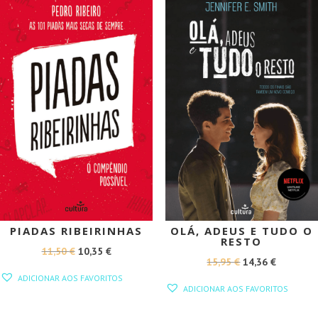
PROMOÇÃO!
PROMOÇÃO!
PIADAS RIBEIRINHAS
OLÁ, ADEUS E TUDO O
RESTO
O
O
11,50
€
10,35
€
O
O
15,95
€
14,36
€
PREÇO
PREÇO
ADICIONAR AOS FAVORITOS
PREÇO
PREÇO
ORIGINAL
ATUAL
ADICIONAR AOS FAVORITOS
ORIGINAL
ATUAL
ERA:
É:
ERA:
É: