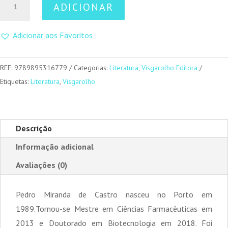
ADICIONAR
de
4420
Adicionar aos Favoritos
REF:
9789895316779
Categorias:
Literatura
,
Visgarolho Editora
Etiquetas:
Literatura
,
Visgarolho
Descrição
Informação adicional
Avaliações (0)
Pedro Miranda de Castro nasceu no Porto em
1989.Tornou-se Mestre em Ciências Farmacêuticas em
2013 e Doutorado em Biotecnologia em 2018. Foi