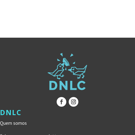
ORIGINAL
ATUAL
ERA:
É:
ERA:
É:
12,00 €.
10,80 €.
22,00 €.
19,80 €.
DNLC
Quem somos