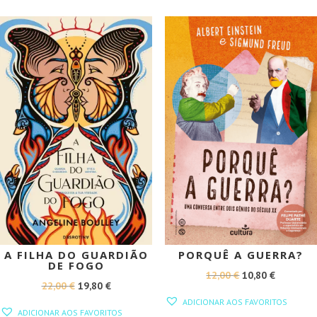
11,50 €.
10,35 €.
15,95 €.
14,36 €.
PROMOÇÃO!
PROMOÇÃO!
A FILHA DO GUARDIÃO
PORQUÊ A GUERRA?
DE FOGO
O
O
12,00
€
10,80
€
O
O
22,00
€
19,80
€
PREÇO
PREÇO
ADICIONAR AOS FAVORITOS
PREÇO
PREÇO
ORIGINAL
ATUAL
ADICIONAR AOS FAVORITOS