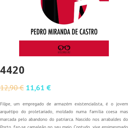
4420
O
O
12,90
€
11,61
€
preço
preço
original
atual
Filipe, um empregado de armazém existencialista, é o jovem
era:
é:
arquétipo do proletariado, moldado numa família coesa mas
12,90 €.
11,61 €.
marcada pelo abandono do patriarca. Nascido nos arrabaldes do
Porto, faz-se camaleão no seu meio. Contudo, vive ensimesmado