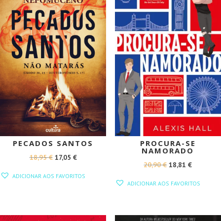
PECADOS SANTOS
PROCURA-SE
NAMORADO
O
O
18,95
€
17,05
€
O
O
20,90
€
18,81
€
PREÇO
PREÇO
ADICIONAR AOS FAVORITOS
PREÇO
PREÇO
ORIGINAL
ATUAL
ADICIONAR AOS FAVORITOS
ORIGINAL
ATUAL
ERA:
É:
ERA:
É:
18,95 €.
17,05 €.
20,90 €.
18,81 €.