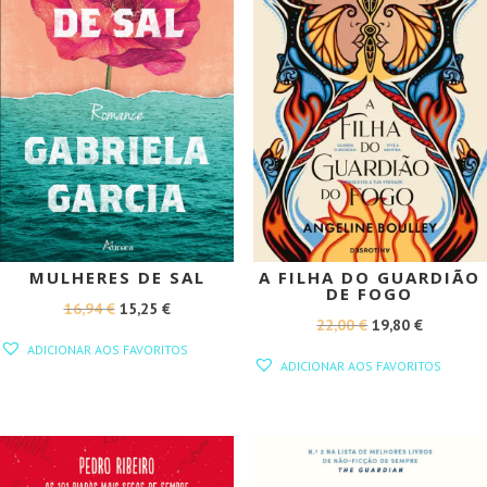
MULHERES DE SAL
A FILHA DO GUARDIÃO
DE FOGO
O
O
16,94
€
15,25
€
O
O
22,00
€
19,80
€
PREÇO
PREÇO
ADICIONAR AOS FAVORITOS
PREÇO
PREÇO
ORIGINAL
ATUAL
ADICIONAR AOS FAVORITOS
ORIGINAL
ATUAL
ERA:
É:
ERA:
É:
16,94 €.
15,25 €.
22,00 €.
19,80 €.
PROMOÇÃO!
PROMOÇÃO!