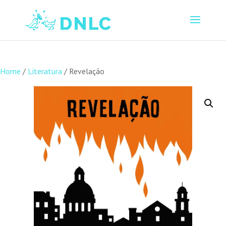
Home
/
Literatura
/ Revelação