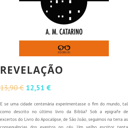
REVELAÇÃO
O
O
13,90
€
12,51
€
preço
preço
original
atual
E se uma cidade centenária experimentasse o fim do mundo, tal
era:
é:
como descrito no último livro da Bíblia? Sob a epigrafe de
13,90 €.
12,51 €.
excertos do Livro do Apocalipse, de São João, seguimos na terra as
consequências dos eventos no céu. Um velho escritor tenta