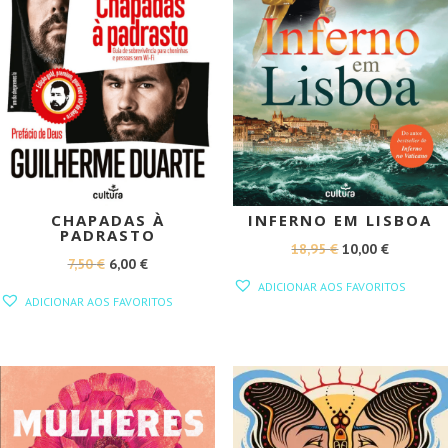
CHAPADAS À
INFERNO EM LISBOA
PADRASTO
O
O
18,95
€
10,00
€
O
O
7,50
€
6,00
€
PREÇO
PREÇO
ADICIONAR AOS FAVORITOS
PREÇO
PREÇO
ORIGINAL
ATUAL
ADICIONAR AOS FAVORITOS
ORIGINAL
ATUAL
ERA:
É:
ERA:
É:
18,95 €.
10,00 €.
7,50 €.
6,00 €.
PROMOÇÃO!
PROMOÇÃO!