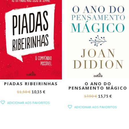
PIADAS RIBEIRINHAS
O ANO DO
PENSAMENTO MÁGICO
O
O
11,50
€
10,35
€
O
O
17,50
€
15,75
€
PREÇO
PREÇO
ADICIONAR AOS FAVORITOS
PREÇO
PREÇO
ORIGINAL
ATUAL
ADICIONAR AOS FAVORITOS
ORIGINAL
ATUAL
ERA:
É:
ERA:
É:
11,50 €.
10,35 €.
17,50 €.
15,75 €.