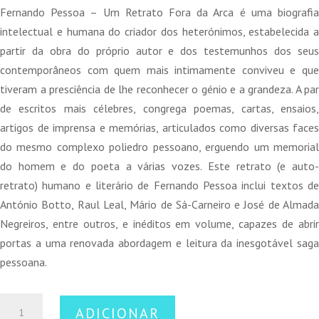
original
atual
Fernando Pessoa – Um Retrato Fora da Arca é uma biografia
era:
é:
intelectual e humana do criador dos heterónimos, estabelecida a
20,00 €.
18,00 €.
partir da obra do próprio autor e dos testemunhos dos seus
contemporâneos com quem mais intimamente conviveu e que
tiveram a presciência de lhe reconhecer o génio e a grandeza. A par
de escritos mais célebres, congrega poemas, cartas, ensaios,
artigos de imprensa e memórias, articulados como diversas faces
do mesmo complexo poliedro pessoano, erguendo um memorial
do homem e do poeta a várias vozes. Este retrato (e auto-
retrato) humano e literário de Fernando Pessoa inclui textos de
António Botto, Raul Leal, Mário de Sá-Carneiro e José de Almada
Negreiros, entre outros, e inéditos em volume, capazes de abrir
portas a uma renovada abordagem e leitura da inesgotável saga
pessoana.
Quantidade
ADICIONAR