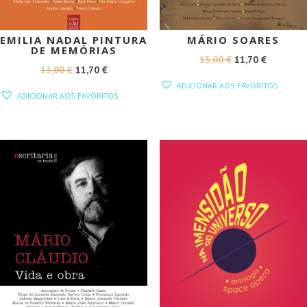
EMILIA NADAL PINTURA
MÁRIO SOARES
DE MEMÓRIAS
O
O
13,00
€
11,70
€
O
O
13,00
€
11,70
€
PREÇO
PREÇO
ADICIONAR AOS FAVORITOS
PREÇO
PREÇO
ORIGINAL
ATUAL
ADICIONAR AOS FAVORITOS
ORIGINAL
ATUAL
ERA:
É:
ERA:
É:
13,00 €.
11,70 €.
13,00 €.
11,70 €.
PROMOÇÃO!
PROMOÇÃO!