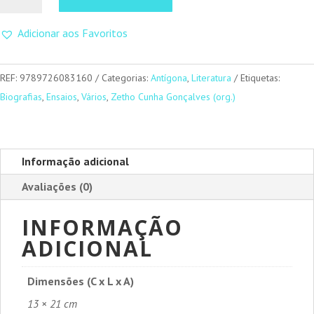
de
Fernando
Adicionar aos Favoritos
Pessoa
-
Um
REF:
9789726083160
Categorias:
Antígona
,
Literatura
Etiquetas:
Retrato
Biografias
,
Ensaios
,
Vários
,
Zetho Cunha Gonçalves (org.)
Fora
da
Arca
Informação adicional
Avaliações (0)
INFORMAÇÃO
ADICIONAL
Dimensões (C x L x A)
13 × 21 cm