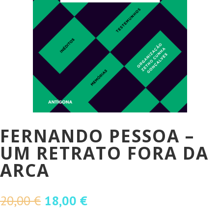
FERNANDO PESSOA –
UM RETRATO FORA DA
ARCA
O
O
20,00
€
18,00
€
preço
preço