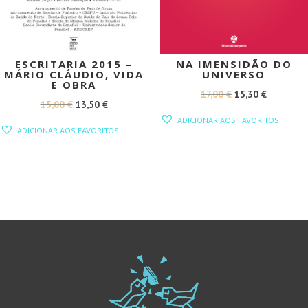
ESCRITARIA 2015 –
NA IMENSIDÃO DO
MÁRIO CLÁUDIO, VIDA
UNIVERSO
E OBRA
O
O
17,00
€
15,30
€
O
O
15,00
€
13,50
€
PREÇO
PREÇO
ADICIONAR AOS FAVORITOS
PREÇO
PREÇO
ORIGINAL
ATUAL
ADICIONAR AOS FAVORITOS
ORIGINAL
ATUAL
ERA:
É:
ERA:
É:
17,00 €.
15,30 €.
15,00 €.
13,50 €.