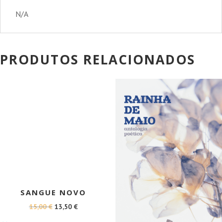
N/A
PRODUTOS RELACIONADOS
PROMOÇÃO!
PROMOÇÃO!
SANGUE NOVO
O
O
15,00
€
13,50
€
PREÇO
PREÇO