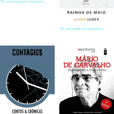
ADICIONAR AOS FAVORITOS
ORIGINAL
ATUAL
ERA:
É:
RAINHA DE MAIO
15,00 €.
13,50 €.
O
O
12,00
€
10,80
€
PREÇO
PREÇO
ADICIONAR AOS FAVORITOS
ORIGINAL
ATUAL
ERA:
É:
12,00 €.
10,80 €.
PROMOÇÃO!
PROMOÇÃO!