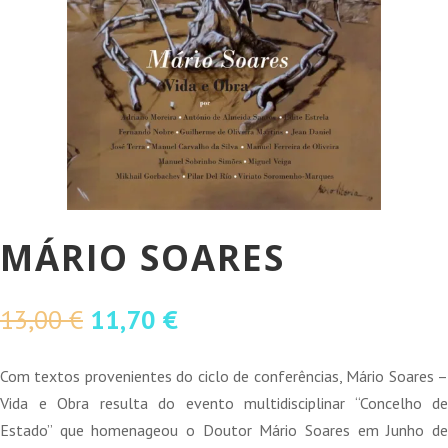
MÁRIO SOARES
O
O
13,00
€
11,70
€
preço
preço
original
atual
Com textos provenientes do ciclo de conferências, Mário Soares –
era:
é:
Vida e Obra resulta do evento multidisciplinar “Concelho de
13,00 €.
11,70 €.
Estado” que homenageou o Doutor Mário Soares em Junho de