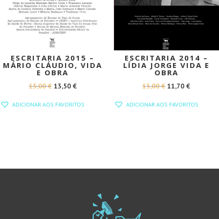
ESCRITARIA 2015 –
ESCRITARIA 2014 –
MÁRIO CLÁUDIO, VIDA
LÍDIA JORGE VIDA E
E OBRA
OBRA
O
O
O
O
15,00
€
13,50
€
13,00
€
11,70
€
PREÇO
PREÇO
PREÇO
PREÇO
ADICIONAR AOS FAVORITOS
ADICIONAR AOS FAVORITOS
ORIGINAL
ATUAL
ORIGINAL
ATUAL
ERA:
É:
ERA:
É:
15,00 €.
13,50 €.
13,00 €.
11,70 €.