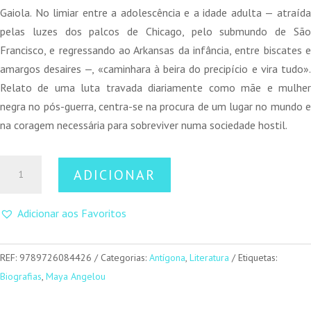
16,00 €.
14,40 €.
Gaiola. No limiar entre a adolescência e a idade adulta — atraída
pelas luzes dos palcos de Chicago, pelo submundo de São
Francisco, e regressando ao Arkansas da infância, entre biscates e
amargos desaires —, «caminhara à beira do precipício e vira tudo».
Relato de uma luta travada diariamente como mãe e mulher
negra no pós-guerra, centra-se na procura de um lugar no mundo e
na coragem necessária para sobreviver numa sociedade hostil.
Quantidade
ADICIONAR
de
Reúnam-
Adicionar aos Favoritos
se
em
meu
REF:
9789726084426
Categorias:
Antígona
,
Literatura
Etiquetas:
Nome
Biografias
,
Maya Angelou