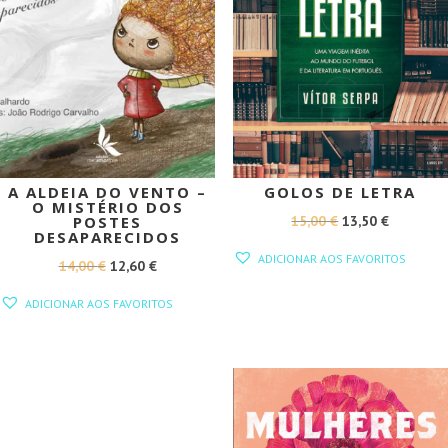
A ALDEIA DO VENTO –
GOLOS DE LETRA
O MISTÉRIO DOS
O
O
15,00
€
13,50
€
POSTES
DESAPARECIDOS
PREÇO
PREÇO
ADICIONAR AOS FAVORITOS
O
O
14,00
€
12,60
€
ORIGINAL
ATUAL
PREÇO
PREÇO
ERA:
É:
ADICIONAR AOS FAVORITOS
ORIGINAL
ATUAL
15,00 €.
13,50 €.
ERA:
É:
14,00 €.
12,60 €.
PROMOÇÃO!
PROMOÇÃO!