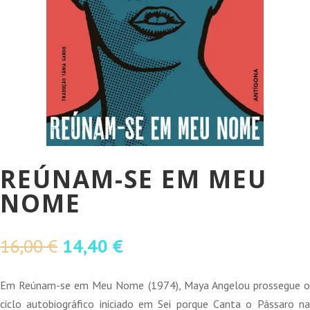
REÚNAM-SE EM MEU
NOME
O
O
16,00
€
14,40
€
preço
preço
original
atual
Em Reúnam-se em Meu Nome (1974), Maya Angelou prossegue o
era:
é:
ciclo autobiográfico iniciado em Sei porque Canta o Pássaro na