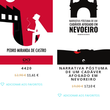
PROMOÇÃO!
PROMOÇÃO!
4420
NARRATIVA PÓSTUMA
DE UM CADÁVER
O
O
12,90
€
11,61
€
AFOGADO EM
NEVOREIRO
PREÇO
PREÇO
ADICIONAR AOS FAVORITOS
O
O
19,00
€
17,10
€
ORIGINAL
ATUAL
PREÇO
PREÇO
ERA:
É:
ADICIONAR AOS FAVORITOS
ORIGINAL
ATUAL